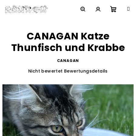
Zum
Inhalt
springen
Waren
Suchen
Login
CANAGAN Katze
Thunfisch und Krabbe
CANAGAN
Die
Nicht bewertet
Bewertungsdetails
durchschnittliche
Produktbewertung
ist
0,0
von
5
Sternen.