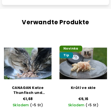
Verwandte Produkte
Novinka
Tip
CANAGAN Katze
Krůtí ve skle
Thunfisch und
Muscheln
€1,68
€5,16
Skladem
(>5 St)
Skladem
(>5 St)