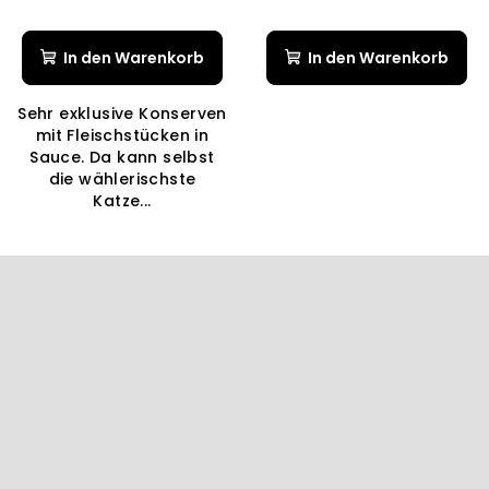
In den Warenkorb
In den Warenkorb
Sehr exklusive Konserven
mit Fleischstücken in
Sauce. Da kann selbst
die wählerischste
Katze...
F
u
ß
z
e
i
l
e