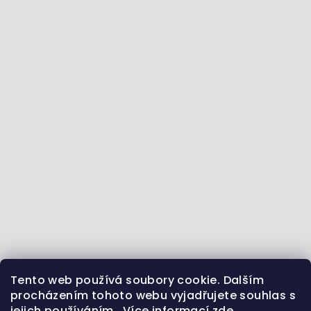
Tento web používá soubory cookie. Dalším
Jdeme se vzdělávat :) - články ze světa zvířat
procházením tohoto webu vyjadřujete souhlas s
jejich používáním.. Více informací
zde
.