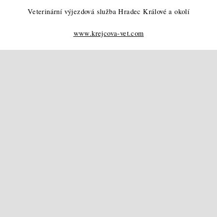
Veterinární výjezdová služba Hradec Králové a okolí
www.krejcova-vet.com
F
u
ß
z
e
i
l
e