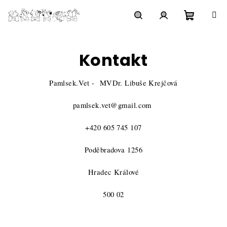
Zum
Inhalt
springen
Waren
Suchen
Login
Kontakt
Pamlsek.Vet - MVDr. Libuše Krejčová
pamlsek.vet@gmail.com
+420 605 745 107
Poděbradova 1256
Hradec Králové
500 02