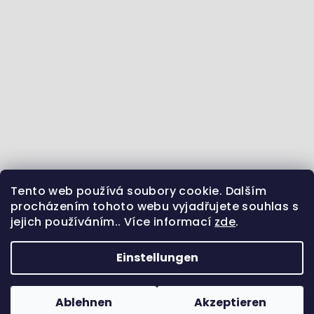
Tento web používá soubory cookie. Dalším
Jdeme se vzdělávat :) - články ze světa zvířat
procházením tohoto webu vyjadřujete souhlas s
jejich používáním.. Více informací
zde
.
Sledujte nás na Instagramu
Jsme i na Facebooku
Uvidíme se na Pinterestu?
Einstellungen
Copyright 2026
Pamlsek.Vet
. Alle Rechte
vorbehalten.
Ablehnen
Akzeptieren