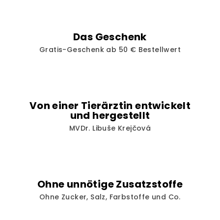
t
e
d
Das Geschenk
e
Gratis-Geschenk ab 50 € Bestellwert
r
L
i
s
t
Von einer Tierärztin entwickelt
e
und hergestellt
MVDr. Libuše Krejčová
Ohne unnötige Zusatzstoffe
Ohne Zucker, Salz, Farbstoffe und Co.