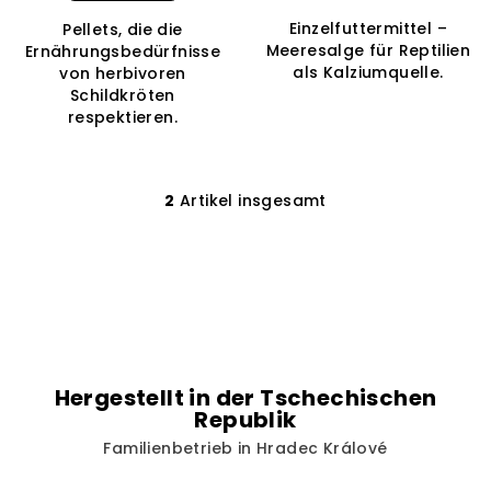
5,0
k
Einzelfuttermittel –
Pellets, die die
von
t
Meeresalge für Reptilien
Ernährungsbedürfnisse
5
als Kalziumquelle.
von herbivoren
e
Sternen.
Schildkröten
respektieren.
2
Artikel insgesamt
S
t
e
u
e
r
e
l
Hergestellt in der Tschechischen
e
Republik
m
Familienbetrieb in Hradec Králové
e
n