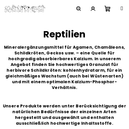
Zum
Inhalt
springen
Waren
Suchen
Login
Reptilien
Mineralergänzungsmittel für Agamen, Chamäleons,
Schildkröten, Geckos usw. – eine Quelle für
hochgradig absorbierbares Kalzium. In unserem
Angebot finden Sie hochwertiges Granulat für
herbivore Schildkröten: kohlenhydratarm, für ein
gleichmäßiges Wachstum (auch bei Wüstenarten)
und mit einem optimalen Kalzium-Phosphor-
Verhältnis.
Unsere Produkte werden unter Berücksichtigung der
natürlichen Bedürfnisse der einzelnen Arten
hergestellt und ausgewählt und enthalten
ausschließlich hochwertige Inhaltsstoffe.