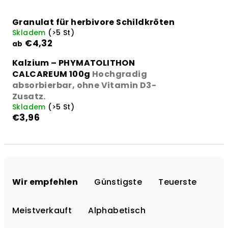
Granulat für herbivore Schildkröten
Skladem
(>5 St)
€4,32
ab
Kalzium – PHYMATOLITHON
CALCAREUM 100g
Hochgradig
absorbierbar, ohne Vitamin D3-
Zusatz.
Skladem
(>5 St)
€3,96
P
r
Wir empfehlen
Günstigste
Teuerste
o
d
Meistverkauft
Alphabetisch
u