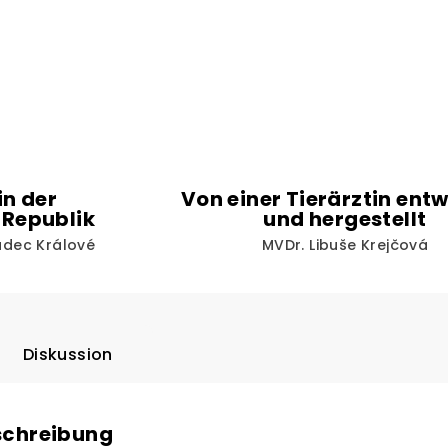
in der
Von einer Tierärztin entw
 Republik
und hergestellt
radec Králové
MVDr. Libuše Krejčová
Diskussion
schreibung