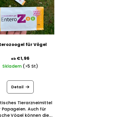
terozoogel für Vögel
€1,96
ab
Skladem
(>5 St)
Detail
tisches Tierarzneimittel
r Papageien. Auch für
sche Vögel können die...