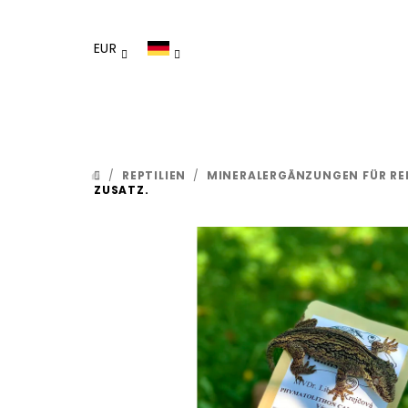
Zum
Inhalt
EUR
springen
/
REPTILIEN
/
MINERALERGÄNZUNGEN FÜR REP
STARTSEITE
ZUSATZ.