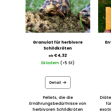
Granulat für herbivore
En
Schildkröten
€4,32
ab
Skladem
(>5 St)
Die
durchschnittliche
Detail
Produktbewertung
ist
5,0
Pellets, die die
Diäte
von
Ernährungsbedürfnisse von
fü
5
herbivoren Schildkröten
exoti