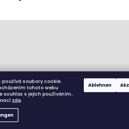
 používá soubory cookie.
Ablehnen
Akz
ocházením tohoto webu
e souhlas s jejich používáním..
rmací
zde
.
ěta zvířat
Sledujte nás na Instagramu
Jsme i na 
lungen
Copyright 202