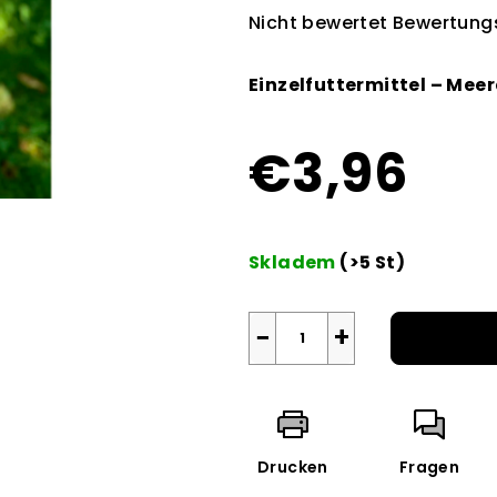
Die
Nicht bewertet
Bewertungs
durchschnittliche
Produktbewertung
Einzelfuttermittel – Meer
ist
0,0
€3,96
von
5
Sternen.
Verkaufspreis:
Skladem
(>5 St)
−
+
Drucken
Fragen