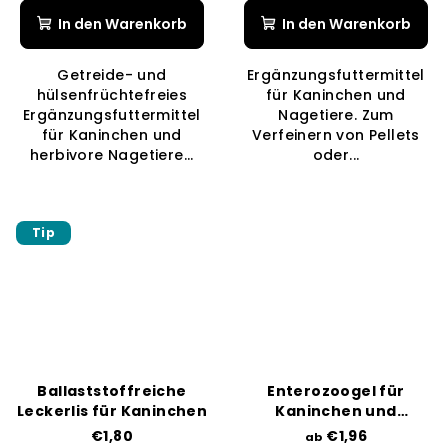
Produktbewertung
In den Warenkorb
In den Warenkorb
ist
5,0
Getreide- und
Ergänzungsfuttermittel
von
hülsenfrüchtefreies
für Kaninchen und
5
Ergänzungsfuttermittel
Nagetiere. Zum
Sternen.
für Kaninchen und
Verfeinern von Pellets
herbivore Nagetiere...
oder...
Tip
Ballaststoffreiche
Enterozoogel für
Leckerlis für Kaninchen
Kaninchen und
Nagetiere
€1,80
€1,96
ab