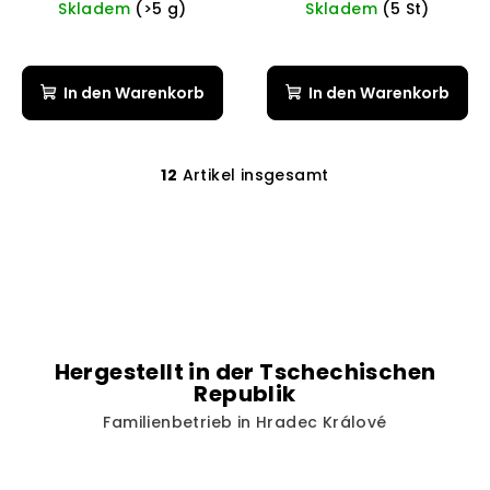
Skladem
(>5 g)
Skladem
(5 St)
In den Warenkorb
In den Warenkorb
12
Artikel insgesamt
S
t
e
u
e
r
e
l
Hergestellt in der Tschechischen
e
Republik
m
Familienbetrieb in Hradec Králové
e
n
t