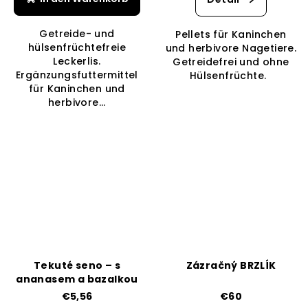
ist
5,0
Getreide- und
Pellets für Kaninchen
von
hülsenfrüchtefreie
und herbivore Nagetiere.
5
Leckerlis.
Getreidefrei und ohne
Sternen.
Ergänzungsfuttermittel
Hülsenfrüchte.
für Kaninchen und
herbivore...
Tekuté seno – s
Zázračný BRZLÍK
ananasem a bazalkou
€5,56
€60