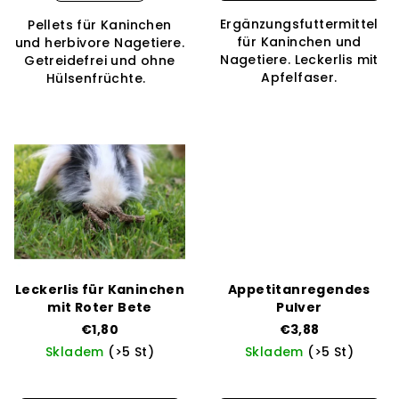
5,0
4,3
k
Ergänzungsfuttermittel
Pellets für Kaninchen
von
von
t
für Kaninchen und
und herbivore Nagetiere.
5
5
Nagetiere. Leckerlis mit
Getreidefrei und ohne
e
Sternen.
Sternen.
Apfelfaser.
Hülsenfrüchte.
Leckerlis für Kaninchen
Appetitanregendes
mit Roter Bete
Pulver
€1,80
€3,88
Skladem
(>5 St)
Skladem
(>5 St)
Die
durchschnittliche