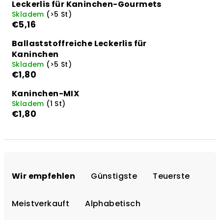
Leckerlis für Kaninchen-Gourmets
Skladem
(>5 St)
€5,16
Ballaststoffreiche Leckerlis für
Kaninchen
Skladem
(>5 St)
€1,80
Kaninchen-MIX
Skladem
(1 St)
€1,80
P
r
Wir empfehlen
Günstigste
Teuerste
o
d
Meistverkauft
Alphabetisch
u