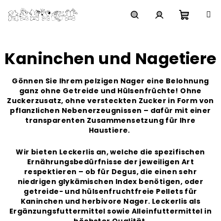
Zum
Inhalt
springen
Waren
Suchen
Login
Kaninchen und Nagetiere
Gönnen Sie Ihrem pelzigen Nager eine Belohnung
ganz ohne Getreide und Hülsenfrüchte! Ohne
Zuckerzusatz, ohne versteckten Zucker in Form von
pflanzlichen Nebenerzeugnissen – dafür mit einer
transparenten Zusammensetzung für Ihre
Haustiere.
Wir bieten Leckerlis an, welche die spezifischen
Ernährungsbedürfnisse der jeweiligen Art
respektieren – ob für Degus, die einen sehr
niedrigen glykämischen Index benötigen, oder
getreide- und hülsenfruchtfreie Pellets für
Kaninchen und herbivore Nager. Leckerlis als
Ergänzungsfuttermittel sowie Alleinfuttermittel in