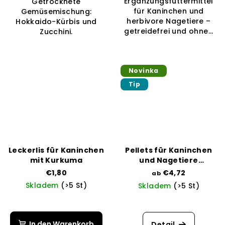
Ergänzungsfuttermittel
Getrocknete
von
für Kaninchen und
Gemüsemischung:
5
herbivore Nagetiere –
Hokkaido-Kürbis und
Sternen.
getreidefrei und ohne...
Zucchini.
Novinka
Tip
Leckerlis für Kaninchen
Pellets für Kaninchen
mit Kurkuma
und Nagetiere
vakuumverpackt
€1,80
€4,72
ab
Skladem
(>5 St)
Skladem
(>5 St)
Die
durchschnittliche
Produktbewertung
In den Warenkorb
Detail