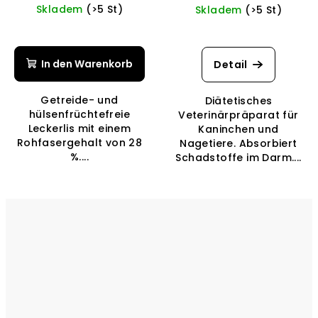
Skladem
(>5 St)
Skladem
(>5 St)
Die
durchschnittliche
Produktbewertung
In den Warenkorb
Detail
ist
5,0
Getreide- und
Diätetisches
von
hülsenfrüchtefreie
Veterinärpräparat für
5
Leckerlis mit einem
Kaninchen und
Sternen.
Rohfasergehalt von 28
Nagetiere. Absorbiert
%....
Schadstoffe im Darm....