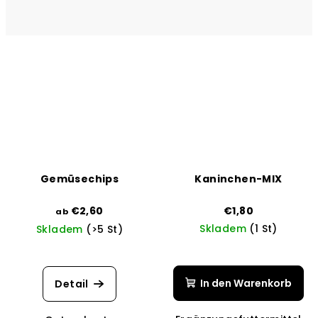
Gemüsechips
Kaninchen-MIX
€2,60
€1,80
ab
Skladem
(1 St)
Skladem
(>5 St)
Die
durchschnittli
Produktbewer
In den Warenkorb
Detail
ist
5,0