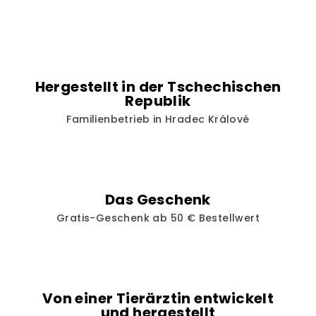
u
e
r
e
l
Hergestellt in der Tschechischen
e
Republik
m
Familienbetrieb in Hradec Králové
e
n
t
e
d
Das Geschenk
e
Gratis-Geschenk ab 50 € Bestellwert
r
L
i
s
t
Von einer Tierärztin entwickelt
e
und hergestellt