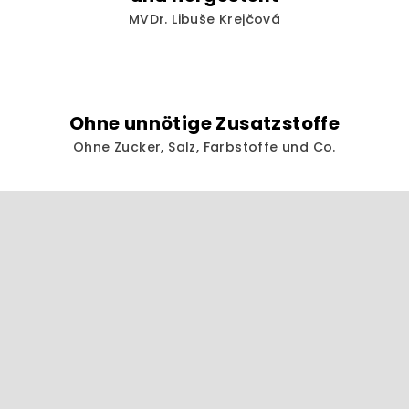
MVDr. Libuše Krejčová
Ohne unnötige Zusatzstoffe
Ohne Zucker, Salz, Farbstoffe und Co.
F
u
ß
z
e
i
l
e