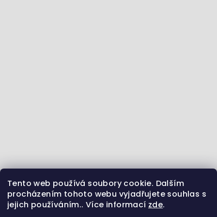
Tento web používá soubory cookie. Dalším
Jdeme se vzdělávat :) - články ze světa zvířat
procházením tohoto webu vyjadřujete souhlas s
jejich používáním.. Více informací
zde
.
Sledujte nás na Instagramu
Jsme i na Facebooku