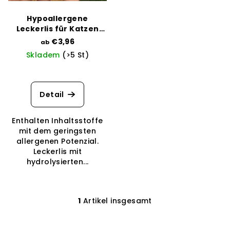
d
r
e
u
Hypoallergene
r
n
Leckerlis für Katzen
und Frettchen
P
€3,96
g
ab
Skladem
(>5 St)
r
o
d
Detail
u
k
Enthalten Inhaltsstoffe
t
mit dem geringsten
allergenen Potenzial.
e
Leckerlis mit
hydrolysierten...
1
Artikel insgesamt
S
t
e