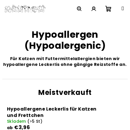
Zum
Inhalt
springen
Waren
Suchen
Login
Hypoallergen
(Hypoalergenic)
Für Katzen mit Futtermittelallergien bieten wir
hypoallergene Leckerlis ohne gängige Reizstoffe an.
Meistverkauft
Hypoallergene Leckerlis für Katzen
und Frettchen
Skladem
(>5 St)
€3,96
ab