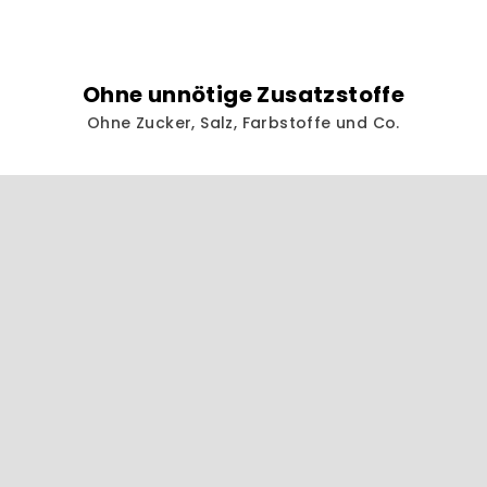
Ohne unnötige Zusatzstoffe
Ohne Zucker, Salz, Farbstoffe und Co.
F
u
ß
z
e
i
l
e