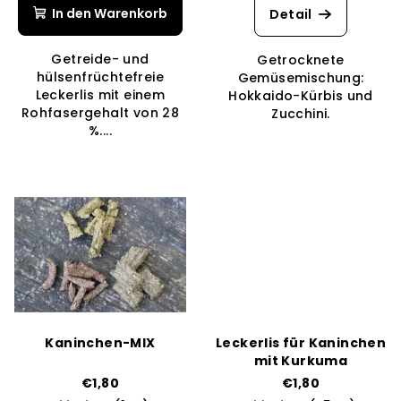
d
Produktbewertung
In den Warenkorb
Detail
u
ist
5,0
k
Getreide- und
Getrocknete
von
t
hülsenfrüchtefreie
Gemüsemischung:
5
Leckerlis mit einem
Hokkaido-Kürbis und
e
Sternen.
Rohfasergehalt von 28
Zucchini.
%....
Kaninchen-MIX
Leckerlis für Kaninchen
mit Kurkuma
€1,80
€1,80