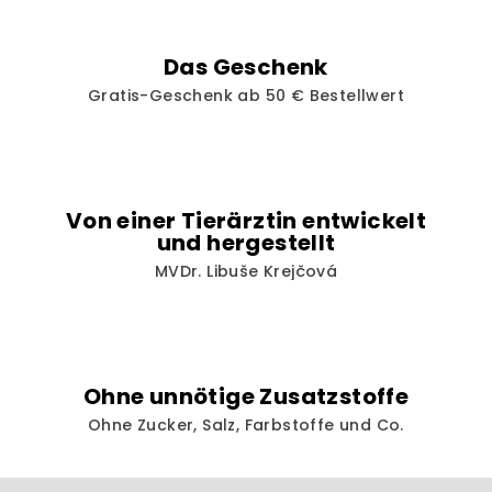
t
e
d
Das Geschenk
e
Gratis-Geschenk ab 50 € Bestellwert
r
L
i
s
t
Von einer Tierärztin entwickelt
e
und hergestellt
MVDr. Libuše Krejčová
Ohne unnötige Zusatzstoffe
Ohne Zucker, Salz, Farbstoffe und Co.
F