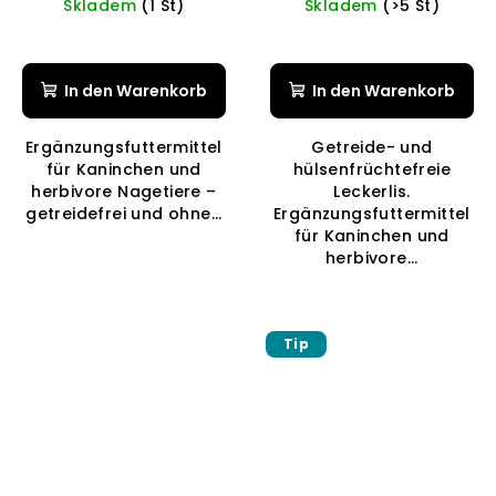
Skladem
(1 St)
Skladem
(>5 St)
Die
Die
durchschnittliche
durchschnittli
Produktbewertung
Produktbewer
In den Warenkorb
In den Warenkorb
ist
ist
5,0
5,0
Ergänzungsfuttermittel
Getreide- und
von
von
für Kaninchen und
hülsenfrüchtefreie
5
5
herbivore Nagetiere –
Leckerlis.
Sternen.
Sternen.
getreidefrei und ohne...
Ergänzungsfuttermittel
für Kaninchen und
herbivore...
Tip