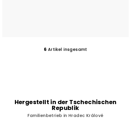
6
Artikel insgesamt
S
t
e
u
e
r
e
l
Hergestellt in der Tschechischen
e
Republik
m
Familienbetrieb in Hradec Králové
e
n