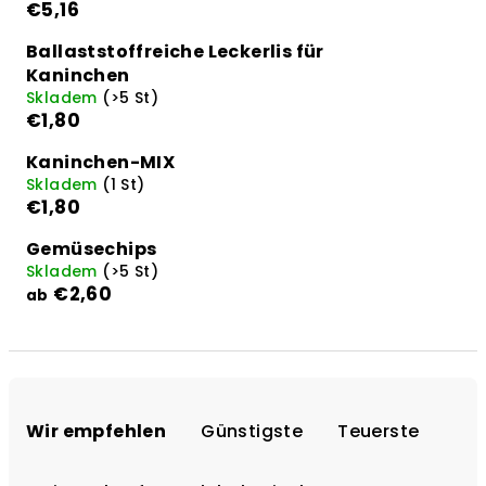
€5,16
Ballaststoffreiche Leckerlis für
Kaninchen
Skladem
(>5 St)
€1,80
Kaninchen-MIX
Skladem
(1 St)
€1,80
Gemüsechips
Skladem
(>5 St)
€2,60
ab
P
r
Wir empfehlen
Günstigste
Teuerste
o