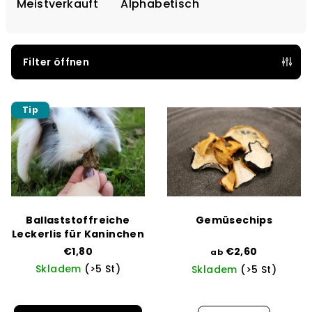
d
Meistverkauft
Alphabetisch
u
k
t
Filter öffnen
s
L
o
Tip
i
r
s
t
t
i
e
e
d
r
e
u
Ballaststoffreiche
Gemüsechips
r
n
Leckerlis für Kaninchen
P
€1,80
€2,60
g
ab
Skladem
(>5 St)
Skladem
(>5 St)
r
o
Die
durchschnittliche