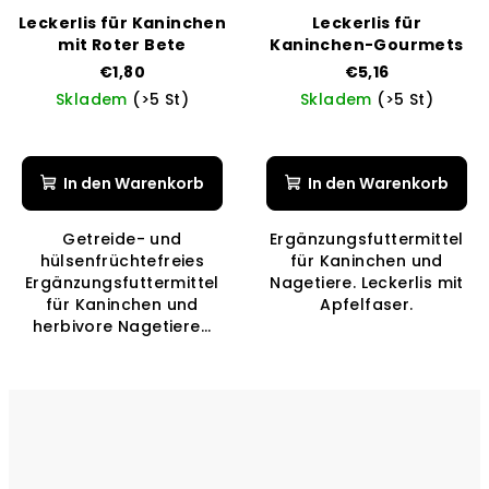
Leckerlis für Kaninchen
Leckerlis für
mit Roter Bete
Kaninchen-Gourmets
€1,80
€5,16
Skladem
(>5 St)
Skladem
(>5 St)
Die
Die
durchschnittliche
durchschnittli
Produktbewertung
Produktbewer
In den Warenkorb
In den Warenkorb
ist
ist
5,0
5,0
Getreide- und
Ergänzungsfuttermittel
von
von
hülsenfrüchtefreies
für Kaninchen und
5
5
Ergänzungsfuttermittel
Nagetiere. Leckerlis mit
Sternen.
Sternen.
für Kaninchen und
Apfelfaser.
herbivore Nagetiere...