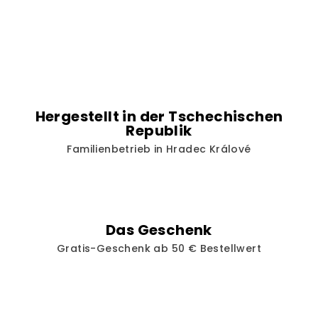
t
e
u
e
r
e
l
Hergestellt in der Tschechischen
e
Republik
m
Familienbetrieb in Hradec Králové
e
n
t
e
d
Das Geschenk
e
Gratis-Geschenk ab 50 € Bestellwert
r
L
i
s