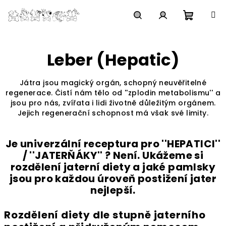
Zum
Inhalt
springen
Waren
Suchen
Login
Leber (Hepatic)
Játra jsou magický orgán, schopný neuvěřitelné
regenerace. Čistí nám tělo od ''zplodin metabolismu'' a
jsou pro nás, zvířata i lidi životně důležitým orgánem.
Jejich regenerační schopnost má však své limity.
Je univerzální receptura pro ''HEPATICI''
/ ''JATERŇÁKY'' ? Není. Ukážeme si
rozdělení jaterní diety a jaké pamlsky
jsou pro každou úroveň postižení jater
nejlepší.
Rozdělení diety dle stupně jaterního