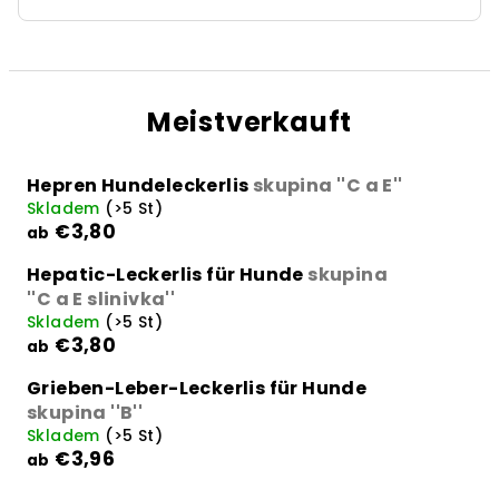
Meistverkauft
Hepren Hundeleckerlis
skupina ''C a E''
Skladem
(>5 St)
€3,80
ab
Hepatic-Leckerlis für Hunde
skupina
''C a E slinivka''
Skladem
(>5 St)
€3,80
ab
Grieben-Leber-Leckerlis für Hunde
skupina ''B''
Skladem
(>5 St)
€3,96
ab