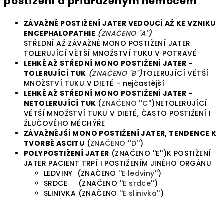
postižení a přidruženým nemocem
ZÁVAŽNÉ POSTIŽENÍ JATER VEDOUCÍ AŽ KE VZNIKU
ENCEPHALOPATHIE
(
ZNAČENO ''A''
)
STŘEDNÍ AŽ ZÁVAŽNÉ MONO POSTIŽENÍ JATER
TOLERUJÍCÍ VĚTŠÍ MNOŽSTVÍ TUKU V POTRAVĚ
LEHKÉ AŽ STŘEDNÍ MONO POSTIŽENÍ JATER -
TOLERUJÍCÍ TUK
(
ZNAČENO ''B''
)
TOLERUJÍCÍ VĚTŠÍ
MNOŽSTVÍ TUKU V DIETĚ - nejčastější
LEHKÉ AŽ STŘEDNÍ MONO POSTIŽENÍ JATER -
NETOLERUJÍCÍ TUK
(
ZNAČENO ''C''
)NETOLERUJÍCÍ
VĚTŠÍ MNOŽSTVÍ TUKU V DIETĚ, ČASTO POSTIŽENÍ I
ŽLUČOVÉHO MĚCHÝŘE
ZÁVAŽNĚJŠÍ MONO POSTIŽENÍ JATER, TENDENCE K
TVORBĚ ASCITU
(
ZNAČENO ''D''
)
POLYPOSTIŽENÍ JATER
(ZNAČENO ''E'')K POSTIŽENÍ
JATER PACIENT TRPÍ I POSTIŽENÍM JINÉHO ORGÁNU
LEDVINY (ZNAČENO
''E ledviny''
)
SRDCE (ZNAČENO
''E srdce''
)
SLINIVKA (ZNAČENO
''E slinivka''
)