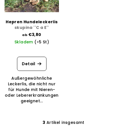
Hepren Hundeleckerlis
skupina ''C a E''
€3,80
ab
Skladem
(>5 St)
Die
durchschnittliche
Produktbewertung
Detail
ist
4,0
Außergewöhnliche
von
Leckerlis, die nicht nur
5
für Hunde mit Nieren-
Sternen.
oder Lebererkrankungen
geeignet...
3
Artikel insgesamt
S