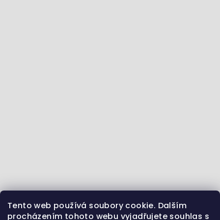
Tento web používá soubory cookie. Dalším
Jdeme se vzdělávat :) - články ze světa zvířat
procházením tohoto webu vyjadřujete souhlas s