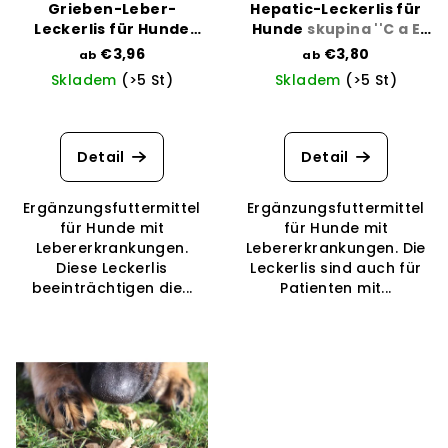
e
u
Grieben-Leber-
Hepatic-Leckerlis für
r
n
Leckerlis für Hunde
Hunde
skupina ''C a E
skupina ''B''
slinivka''
P
€3,96
€3,80
g
ab
ab
Skladem
(>5 St)
Skladem
(>5 St)
r
o
Die
durchschnittliche
d
Produktbewertung
Detail
Detail
u
ist
5,0
k
Ergänzungsfuttermittel
Ergänzungsfuttermittel
von
t
für Hunde mit
für Hunde mit
5
Lebererkrankungen.
Lebererkrankungen. Die
e
Sternen.
Diese Leckerlis
Leckerlis sind auch für
beeinträchtigen die...
Patienten mit...