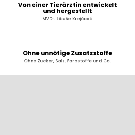
t
Von einer Tierärztin entwickelt
e
und hergestellt
MVDr. Libuše Krejčová
Ohne unnötige Zusatzstoffe
Ohne Zucker, Salz, Farbstoffe und Co.
F
u
ß
z
e
i
l