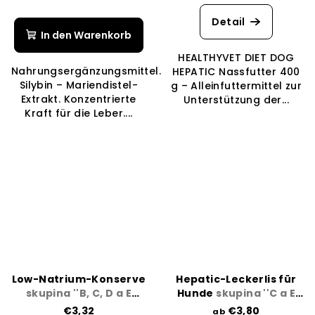
Detail
In den Warenkorb
HEALTHYVET DIET DOG
Nahrungsergänzungsmittel.
HEPATIC Nassfutter 400
Silybin – Mariendistel-
g – Alleinfuttermittel zur
Extrakt. Konzentrierte
Unterstützung der...
Kraft für die Leber....
Low-Natrium-Konserve
Hepatic-Leckerlis für
skupina ''B, C, D a E
Hunde
skupina ''C a E
kardiak a ledviny''
slinivka''
€3,32
€3,80
ab