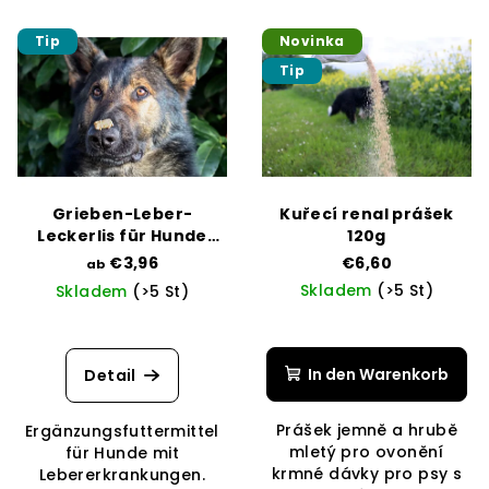
Tip
Novinka
Tip
Grieben-Leber-
Kuřecí renal prášek
Leckerlis für Hunde
120g
skupina ''B''
€3,96
€6,60
ab
Skladem
(>5 St)
Skladem
(>5 St)
Die
durchschnittliche
Produktbewertung
In den Warenkorb
Detail
ist
5,0
Prášek jemně a hrubě
Ergänzungsfuttermittel
von
mletý pro ovonění
für Hunde mit
5
krmné dávky pro psy s
Lebererkrankungen.
Sternen.