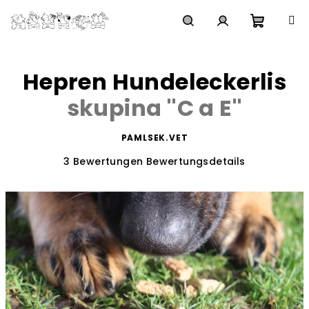
Zum
Inhalt
springen
Waren
Suchen
Login
Hepren Hundeleckerlis
skupina ''C a E''
PAMLSEK.VET
Die
3 Bewertungen
Bewertungsdetails
durchschnittliche
Produktbewertung
ist
4,0
von
5
Sternen.