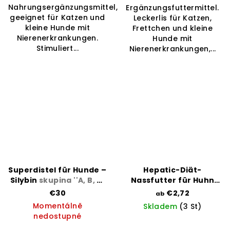
Nahrungsergänzungsmittel,
Ergänzungsfuttermittel.
von
geeignet für Katzen und
Leckerlis für Katzen,
5
kleine Hunde mit
Frettchen und kleine
Sternen.
Nierenerkrankungen.
Hunde mit
Stimuliert...
Nierenerkrankungen,...
Superdistel für Hunde –
Hepatic-Diät-
Silybin
skupina ''A, B, C,
Nassfutter für Huhn
D, E''
skupina ''B, C, D, E
€30
€2,72
ab
kardiak''
Momentálně
Skladem
(3 St)
nedostupné