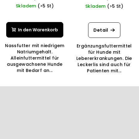
Skladem
(>5 St)
Skladem
(>5 St)
In den Warenkorb
Detail
Nassfutter mit niedrigem
Ergänzungsfuttermittel
Natriumgehalt.
für Hunde mit
Alleinfuttermittel für
Lebererkrankungen. Die
ausgewachsene Hunde
Leckerlis sind auch für
mit Bedarf an...
Patienten mit...
F
u
ß
z
e
i