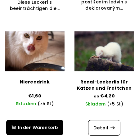
postižením ledvin s
Diese Leckerlis
deklarovaným...
beeinträchtigen die...
Nierendrink
Renal-Leckerlis für
Katzen und Frettchen
€1,60
€4,20
ab
Skladem
(>5 St)
Skladem
(>5 St)
Die
durchschnittli
Produktbewer
In den Warenkorb
Detail
ist
3,0