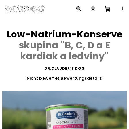
Zum
Inhalt
springen
Waren
Suchen
Login
Low-Natrium-Konserve
skupina ''B, C, D a E
kardiak a ledviny''
DR.CLAUDER´S DOG
Die
Nicht bewertet
Bewertungsdetails
durchschnittliche
Produktbewertung
ist
0,0
von
5
Sternen.