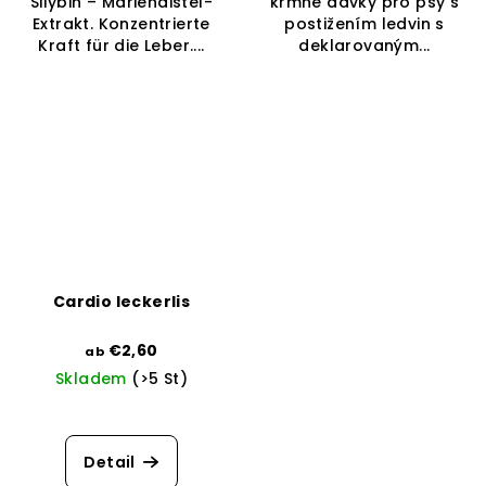
Silybin – Mariendistel-
krmné dávky pro psy s
Extrakt. Konzentrierte
postižením ledvin s
Kraft für die Leber....
deklarovaným...
Cardio leckerlis
€2,60
ab
Skladem
(>5 St)
Detail