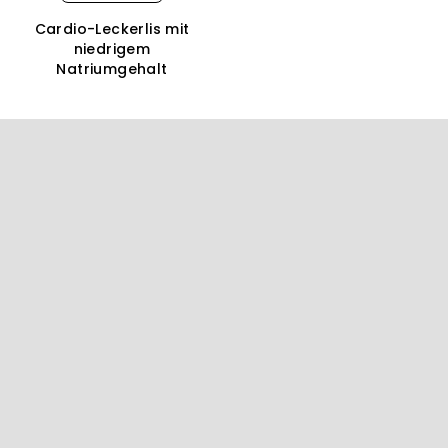
Cardio-Leckerlis mit
niedrigem
Natriumgehalt
F
u
ß
z
e
i
l
e