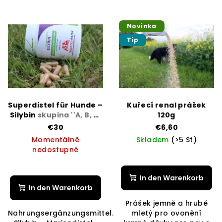
Novinka
Tip
Superdistel für Hunde –
Kuřecí renal prášek
Silybin
skupina ''A, B, C,
120g
D, E''
€30
€6,60
Momentálně
Skladem
(>5 St)
nedostupné
In den Warenkorb
In den Warenkorb
Prášek jemně a hrubě
Nahrungsergänzungsmittel.
mletý pro ovonění