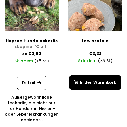
Hepren Hundeleckerlis
Low protein
skupina ''C a E''
€3,80
€3,32
ab
Skladem
(>5 St)
Skladem
(>5 St)
Die
durchschnittliche
Produktbewertung
In den Warenkorb
Detail
ist
4,0
Außergewöhnliche
von
Leckerlis, die nicht nur
5
für Hunde mit Nieren-
Sternen.
oder Lebererkrankungen
geeignet...