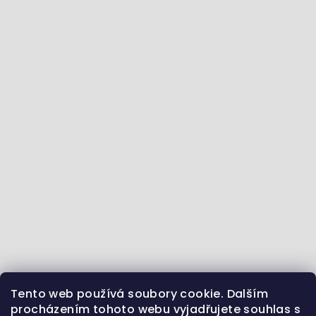
Tento web používá soubory cookie. Dalším
Jdeme se vzdělávat :) - články ze světa zvířat
procházením tohoto webu vyjadřujete souhlas s