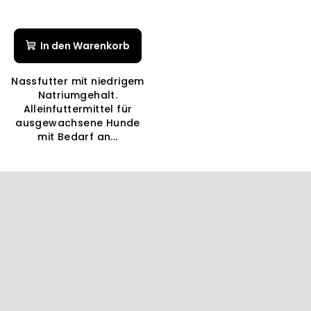
In den Warenkorb
Nassfutter mit niedrigem
Natriumgehalt.
Alleinfuttermittel für
ausgewachsene Hunde
mit Bedarf an...
F
u
ß
z
e
i
l