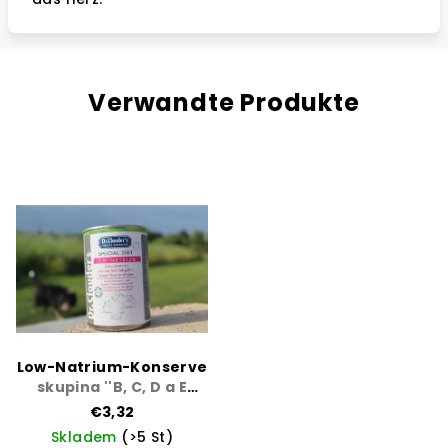
Verwandte Produkte
Low-Natrium-Konserve
skupina ''B, C, D a E
kardiak a ledviny''
€3,32
Skladem
(>5 St)