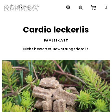
Zum
Inhalt
springen
Waren
Suchen
Login
Cardio leckerlis
PAMLSEK.VET
Die
Nicht bewertet
Bewertungsdetails
durchschnittliche
Produktbewertung
ist
0,0
von
5
Sternen.