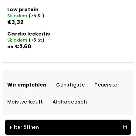
Low protein
Skladem
(>5 St)
€3,32
Cardio leckerlis
Skladem
(>5 St)
€2,60
ab
P
r
Wir empfehlen
Günstigste
Teuerste
o
d
Meistverkauft
Alphabetisch
u
k
t
Filter öffnen
s