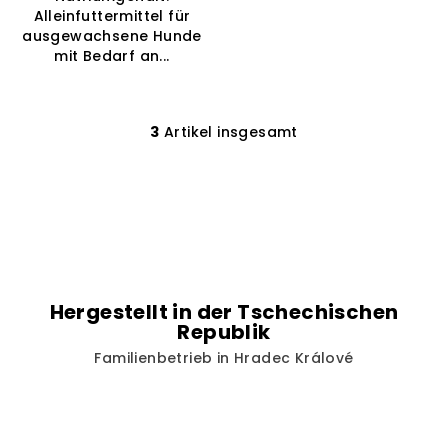
Alleinfuttermittel für
ausgewachsene Hunde
mit Bedarf an...
3
Artikel insgesamt
S
t
e
u
e
r
e
l
Hergestellt in der Tschechischen
e
Republik
m
Familienbetrieb in Hradec Králové
e
n
t
e