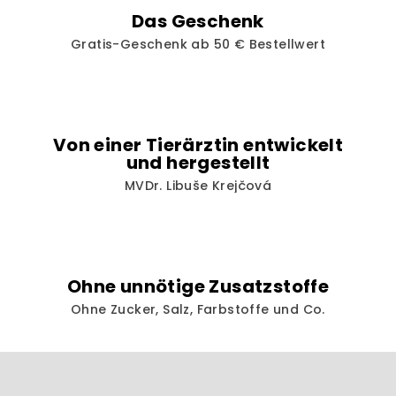
d
Das Geschenk
e
Gratis-Geschenk ab 50 € Bestellwert
r
L
i
s
t
Von einer Tierärztin entwickelt
e
und hergestellt
MVDr. Libuše Krejčová
Ohne unnötige Zusatzstoffe
Ohne Zucker, Salz, Farbstoffe und Co.
F
u