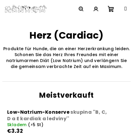
Zum
Inhalt
springen
Waren
Suchen
Login
Herz (Cardiac)
Produkte für Hunde, die an einer Herzerkrankung leiden.
Schonen Sie das Herz Ihres Freundes mit einer
natriumarmen Diät (Low Natrium) und verlängern Sie
die gemeinsam verbrachte Zeit auf ein Maximum.
Meistverkauft
Low-Natrium-Konserve
skupina ''B, C,
D a E kardiak a ledviny''
Skladem
(>5 St)
€3,32