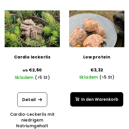
L
o
i
r
s
t
t
i
e
e
d
r
e
u
Cardio leckerlis
Low protein
r
n
P
€2,60
€3,32
g
ab
Skladem
(>5 St)
Skladem
(>5 St)
r
o
d
In den Warenkorb
Detail
u
k
Cardio-Leckerlis mit
t
niedrigem
Natriumgehalt
e