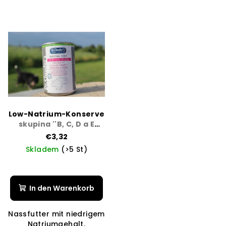
Low-Natrium-Konserve
skupina ''B, C, D a E
kardiak a ledviny''
€3,32
Skladem
(>5 St)
In den Warenkorb
Nassfutter mit niedrigem
Natriumgehalt.