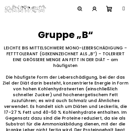
Zum
Inhalt
springen
Waren
Suchen
Login
Gruppe „B“
LEICHTE BIS MITTELSCHWERE MONO-LEBERSCHÄDIGUNG –
FETTTOLERANT (GEKENNZEICHNET ALS „B“) – TOLERIERT
EINE GRÖSSERE MENGE AN FETT IN DER DIÄT – am
häufigsten
Die häufigste Form der Leberschädigung, bei der das
Ziel der Diät darin besteht, konzentrierte Energie in Form
von hohen Kohlenhydratwerten (einschließlich
schneller Zucker) und hochenergetischem Fett
zuzuführen; es wird auch Schmalz und Ähnliches
verwendet. Es handelt sich um Diäten und Leckerlis, die
17–27 % Fett und 40–50 % Kohlenhydrate enthalten. Im
Gegensatz dazu sind die Proteine reduziert, da sie als
Substrat für die Ammoniakbildung dienen, mit der die
kranke Leber nicht fertig wird. Der Proteingehalt liegt