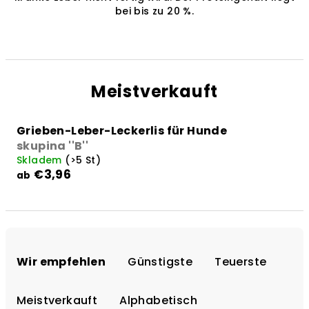
bei bis zu 20 %.
Meistverkauft
Grieben-Leber-Leckerlis für Hunde
skupina ''B''
Skladem
(>5 St)
€3,96
ab
P
r
Wir empfehlen
Günstigste
Teuerste
o
d
Meistverkauft
Alphabetisch