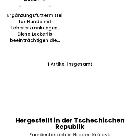
u
ist
5,0
k
Ergänzungsfuttermittel
von
t
für Hunde mit
5
Lebererkrankungen.
e
Sternen.
Diese Leckerlis
beeinträchtigen die...
1
Artikel insgesamt
S
t
e
u
e
r
e
l
Hergestellt in der Tschechischen
e
Republik
m
Familienbetrieb in Hradec Králové
e