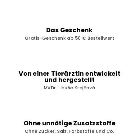
n
t
e
d
Das Geschenk
e
Gratis-Geschenk ab 50 € Bestellwert
r
L
i
s
t
Von einer Tierärztin entwickelt
e
und hergestellt
MVDr. Libuše Krejčová
Ohne unnötige Zusatzstoffe
Ohne Zucker, Salz, Farbstoffe und Co.