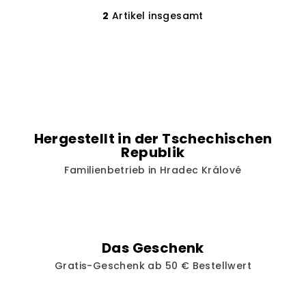
2
Artikel insgesamt
S
t
e
u
e
r
e
l
Hergestellt in der Tschechischen
e
Republik
m
Familienbetrieb in Hradec Králové
e
n
t
e
d
Das Geschenk
e
Gratis-Geschenk ab 50 € Bestellwert
r
L
i