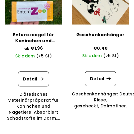
t
t
i
e
e
d
r
e
u
Enterozoogel für
Geschenkanhänger
r
n
Kaninchen und
Nagetiere
P
€1,96
€0,40
g
ab
Skladem
(>5 St)
Skladem
(>5 St)
r
o
d
Detail
Detail
u
k
Geschenkanhänger: Deuts
Diätetisches
t
Riese,
Veterinärpräparat für
gescheckt, Dalmatiner.
Kaninchen und
e
Nagetiere. Absorbiert
Schadstoffe im Darm....