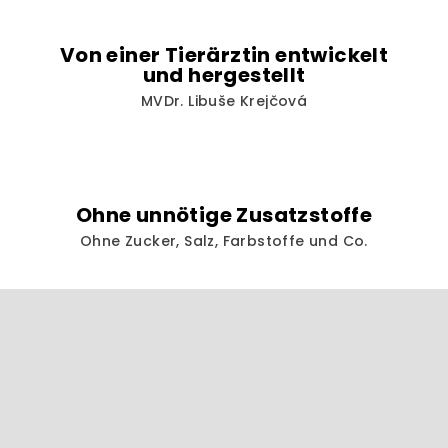
s
t
Von einer Tierärztin entwickelt
e
und hergestellt
MVDr. Libuše Krejčová
Ohne unnötige Zusatzstoffe
Ohne Zucker, Salz, Farbstoffe und Co.
F
u
ß
z
e
i