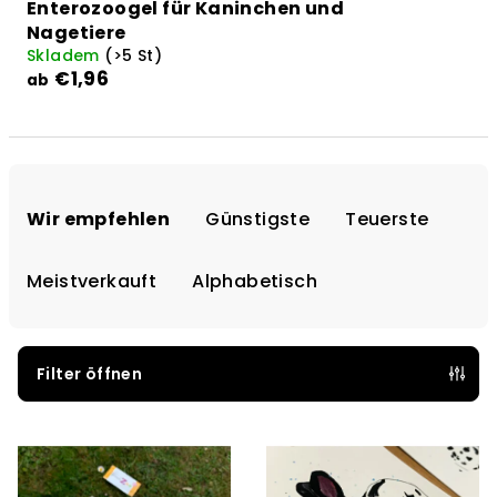
Enterozoogel für Kaninchen und
Nagetiere
Skladem
(>5 St)
€1,96
ab
P
r
Wir empfehlen
Günstigste
Teuerste
o
d
Meistverkauft
Alphabetisch
u
k
t
Filter öffnen
s
L
o
i
r
s