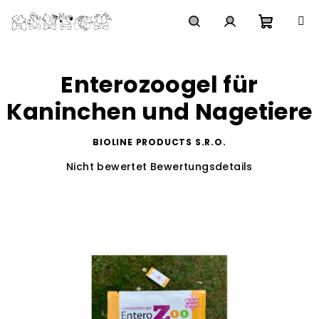
Zum
Inhalt
springen
Waren
Suchen
Login
Enterozoogel für
Kaninchen und Nagetiere
BIOLINE PRODUCTS S.R.O.
Die
Nicht bewertet
Bewertungsdetails
durchschnittliche
Produktbewertung
ist
0,0
von
5
Sternen.