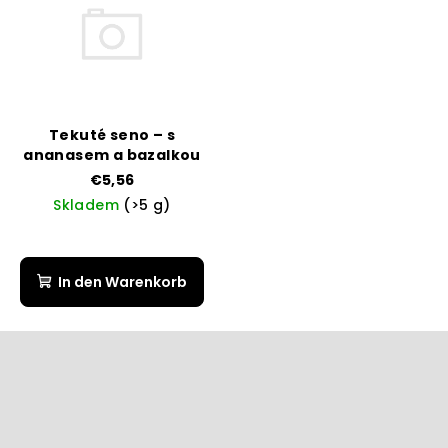
Tekuté seno – s
ananasem a bazalkou
€5,56
Skladem
(>5 g)
In den Warenkorb
F
u
ß
z