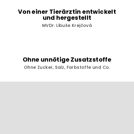
s
t
Von einer Tierärztin entwickelt
e
und hergestellt
MVDr. Libuše Krejčová
Ohne unnötige Zusatzstoffe
Ohne Zucker, Salz, Farbstoffe und Co.
F
u
ß
z
e
i