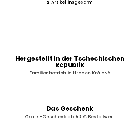
2
Artikel insgesamt
S
t
e
u
e
r
e
l
Hergestellt in der Tschechischen
e
Republik
m
Familienbetrieb in Hradec Králové
e
n
t
e
d
Das Geschenk
e
Gratis-Geschenk ab 50 € Bestellwert
r
L
i