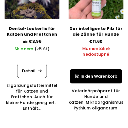
t
i
e
e
d
r
e
u
Dental-Leckerlis für
Der intelligente Pilz für
r
n
Katzen und Frettchen
die Zähne für Hunde
P
€3,96
€11,60
g
ab
Momentálně
Skladem
(>5 St)
r
nedostupné
o
d
Detail
u
In den Warenkorb
k
Ergänzungsfuttermittel
t
Veterinärpräparat für
für Katzen und
Hunde und
Frettchen. Auch für
e
Katzen. Mikroorganismus
kleine Hunde geeignet.
Pythium oligandrum.
Enthält...