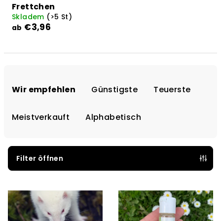
Frettchen
Skladem
(>5 St)
€3,96
ab
P
r
Wir empfehlen
Günstigste
Teuerste
o
d
Meistverkauft
Alphabetisch
u
k
t
Filter öffnen
s
L
o
i
r
s
t