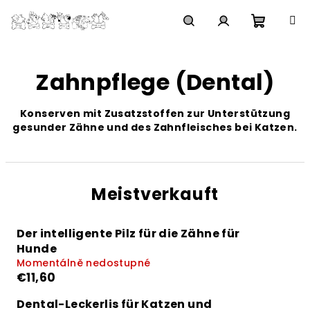
Zum
Inhalt
springen
Waren
Suchen
Login
Zahnpflege (Dental)
Konserven mit Zusatzstoffen zur Unterstützung
gesunder Zähne und des Zahnfleisches bei Katzen.
Meistverkauft
Der intelligente Pilz für die Zähne für
Hunde
Momentálně nedostupné
€11,60
Dental-Leckerlis für Katzen und