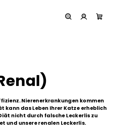
Suchen
Login
Warenkorb
Renal)
suffizienz. Nierenerkrankungen kommen
ät kann das Leben Ihrer Katze erheblich
Diät nicht durch falsche Leckerlis zu
t und unsere renalen Leckerlis.