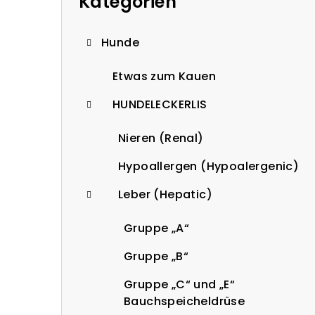
Kategorien
l
e
Hunde
i
Etwas zum Kauen
s
HUNDELECKERLIS
t
Nieren (Renal)
e
Hypoallergen (Hypoalergenic)
Leber (Hepatic)
Gruppe „A“
Gruppe „B“
Gruppe „C“ und „E“
Bauchspeicheldrüse