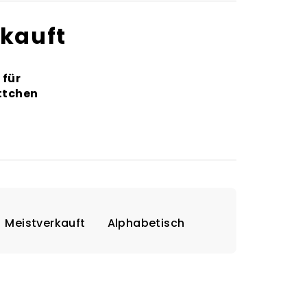
rkauft
 für
ttchen
Meistverkauft
Alphabetisch