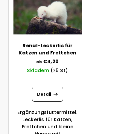
u
s
k
t
t
e
s
d
o
Renal-Leckerlis für
e
Katzen und Frettchen
r
€4,20
ab
r
t
Skladem
(>5 St)
P
i
Die
r
durchschnittliche
e
Detail
Produktbewertung
o
r
ist
d
3,0
u
Ergänzungsfuttermittel.
von
Leckerlis für Katzen,
u
n
5
Frettchen und kleine
Sternen.
Hunde mit