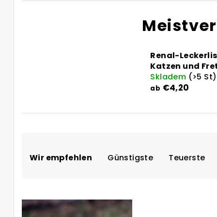
Meistve
Renal-Leckerlis
Katzen und Fre
Skladem
(>5 St)
€4,20
ab
P
Wir empfehlen
Günstigste
Teuerste
r
o
L
d
i