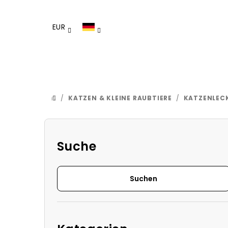
Zum
Inhalt
EUR
springen
/
KATZEN & KLEINE RAUBTIERE
/
KATZENLECK
STARTSEITE
S
e
Suche
i
Suchen
t
e
Kategorien
n
überspringen