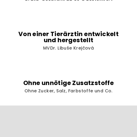
Von einer Tierärztin entwickelt
und hergestellt
MVDr. Libuše Krejčová
Ohne unnötige Zusatzstoffe
Ohne Zucker, Salz, Farbstoffe und Co.
F
u
ß
z