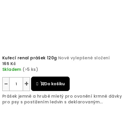
Kuřecí renal prášek 120g
Nové vylepšené složení
165 Kč
Skladem
(>5 ks)
−
+
Do košíku
Prášek jemně a hrubě mletý pro ovonění krmné dávky
pro psy s postižením ledvin s deklarovaným...