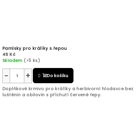
Pamlsky pro králíky s řepou
45 Kč
Skladem
(>5 ks)
Průměrné
hodnocení
−
+
Do košíku
produktu
je
Doplňkové krmivo pro králíky a herbivorní hlodavce bez
5,0
luštěnin a obilovin s příchutí červené řepy.
z
5
hvězdiček.