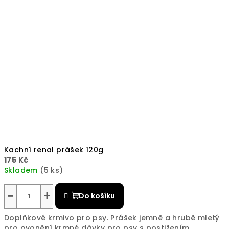
Kachní renal prášek 120g
175 Kč
Skladem
(5 ks)
−
+
Do košíku
Doplňkové krmivo pro psy. Prášek jemně a hrubě mletý
pro ovonění krmné dávky pro psy s postižením...