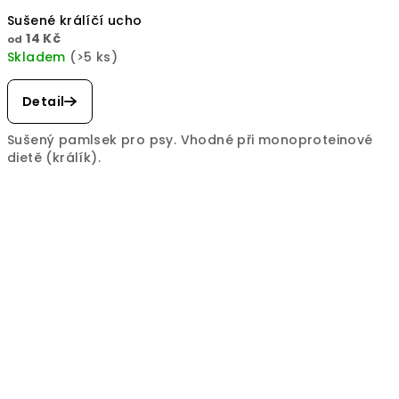
Sušené králíčí ucho
14 Kč
od
Skladem
(>5 ks)
Detail
Sušený pamlsek pro psy. Vhodné při monoproteinové
dietě (králík).