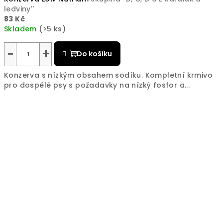
ledviny''
83 Kč
Skladem
(>5 ks)
−
+
Do košíku
Konzerva s nízkým obsahem sodíku. Kompletní krmivo
pro dospělé psy s požadavky na nízký fosfor a...