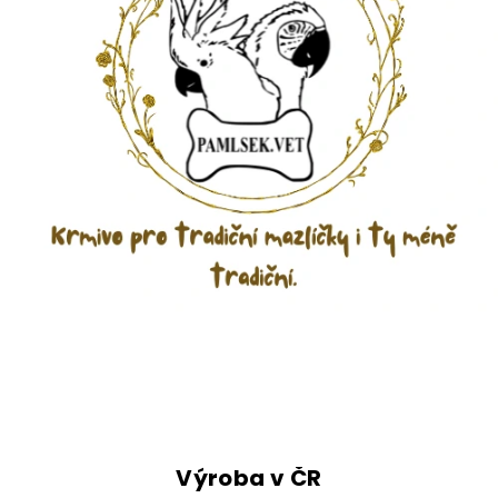
M
V
D
r
Výroba v ČR