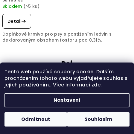
od
Skladem
(>5 ks)
Detail
Doplňkové krmivo pro psy s postižením ledvin s
deklarovaným obsahem fosforu pod 0,31%.
Psi
Tento web používá soubory cookie. Dalším
procházením tohoto webu vyjadřujete souhlas s
Tip
jejich používáním.. Více informací
zde
.
Nastavení
Odmítnout
Souhlasím