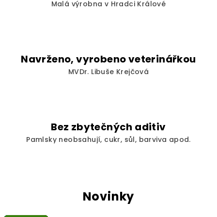
.
Malá výrobna v Hradci Králové
L
i
b
Navrženo, vyrobeno veterinářkou
u
MVDr. Libuše Krejčová
š
e
Bez zbytečných aditiv
K
Pamlsky neobsahují, cukr, sůl, barviva apod.
r
e
j
Novinky
č