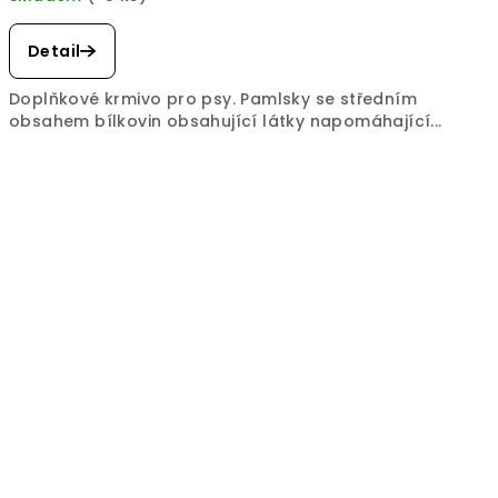
Průměrné
hodnocení
Detail
produktu
je
Doplňkové krmivo pro psy. Pamlsky se středním
3,8
obsahem bílkovin obsahující látky napomáhající...
z
5
hvězdiček.