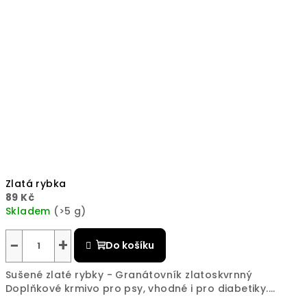
Zlatá rybka
89 Kč
Skladem
(>5 g)
−
+
Do košíku
Sušené zlaté rybky - Granátovník zlatoskvrnný
Doplňkové krmivo pro psy, vhodné i pro diabetiky....