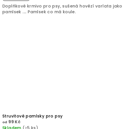
je
Doplňkové krmivo pro psy, sušená hovězí varlata jako
5,0
pamlsek .... Pamlsek co má koule.
z
5
hvězdiček.
Struvitové pamlsky pro psy
99 Kč
od
Skladem
(>5 ks)