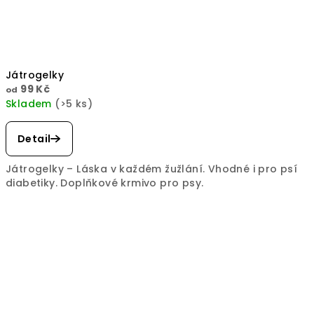
Játrogelky
99 Kč
od
Skladem
(>5 ks)
Detail
Játrogelky – Láska v každém žužlání. Vhodné i pro psí
diabetiky. Doplňkové krmivo pro psy.