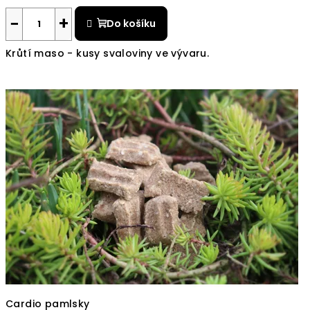
−
+
Do košíku
Krůtí maso - kusy svaloviny ve vývaru.
Cardio pamlsky