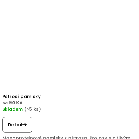
Pštrosí pamlsky
90 Kč
od
Skladem
(>5 ks)
Detail
Monoproteinové pamlsky z pštrosa. Pro psy s citlivým