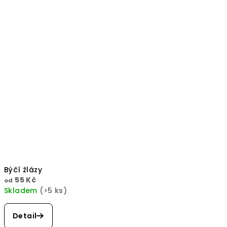
Býčí žlázy
55 Kč
od
Skladem
(>5 ks)
Průměrné
hodnocení
Detail
produktu