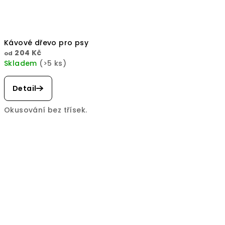
Kávové dřevo pro psy
204 Kč
od
Skladem
(>5 ks)
Průměrné
hodnocení
Detail
produktu
je
Okusování bez třísek.
5,0
z
5
hvězdiček.