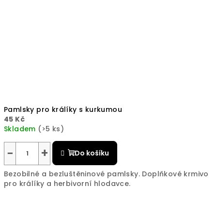
Pamlsky pro králíky s kurkumou
45 Kč
Skladem
(>5 ks)
Průměrné
hodnocení
−
+
Do košíku
produktu
je
Bezobilné a bezluštěninové pamlsky. Doplňkové krmivo
5,0
pro králíky a herbivorní hlodavce.
z
5
hvězdiček.