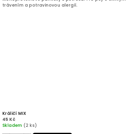
trávením a potravinovou alergií.
Králičí MIX
45 Kč
Skladem
(2 ks)
Průměrné