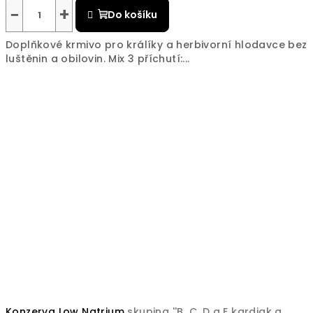
hodnocení
−
+
Do košíku
produktu
je
Doplňkové krmivo pro králíky a herbivorní hlodavce bez
5,0
luštěnin a obilovin. Mix 3 příchutí:...
z
5
hvězdiček.
Konzerva Low Natrium
skupina ''B, C, D a E kardiak a