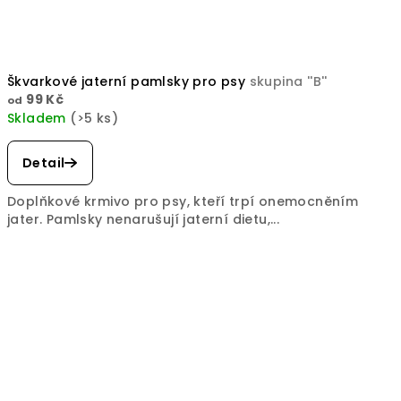
Škvarkové jaterní pamlsky pro psy
skupina ''B''
99 Kč
od
Skladem
(>5 ks)
Průměrné
hodnocení
Detail
produktu
je
Doplňkové krmivo pro psy, kteří trpí onemocněním
5,0
jater. Pamlsky nenarušují jaterní dietu,...
z
5
hvězdiček.