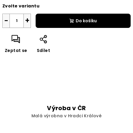
Měrná
Zvolte variantu
cena:
−
+
Do košíku
Zeptat se
Sdílet
Výroba v ČR
Malá výrobna v Hradci Králové