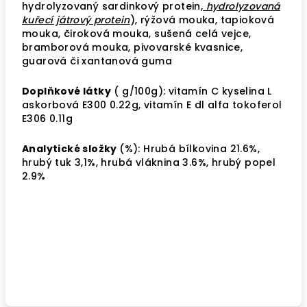
hydrolyzovaný sardinkový protein,
hydrolyzovaná
kuřecí játrový protein
), rýžová mouka, tapioková
mouka, čiroková mouka, sušená celá vejce,
bramborová mouka, pivovarské kvasnice,
guarová či xantanová guma
Doplňkové látky
( g/100g): vitamín C kyselina L
askorbová E300 0.22g, vitamín E dl alfa tokoferol
E306 0.11g
Analytické složky
(%): Hrubá bílkovina 21.6%,
hrubý tuk 3,1%, hrubá vláknina 3.6%, hrubý popel
2.9%