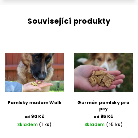
Související produkty
Pamlsky madam Walli
Gurmán pamlsky pro
psy
90 Kč
95 Kč
od
od
Skladem
(1 ks)
Skladem
(>5 ks)
Průměrné