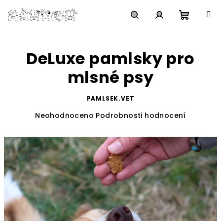
Přejít
na
obsah
Nákupn
Hledat
Přihlášení
DeLuxe pamlsky pro
košík
mlsné psy
PAMLSEK.VET
Průměrné
Neohodnoceno
Podrobnosti hodnocení
hodnocení
produktu
je
0,0
z
5
hvězdiček.