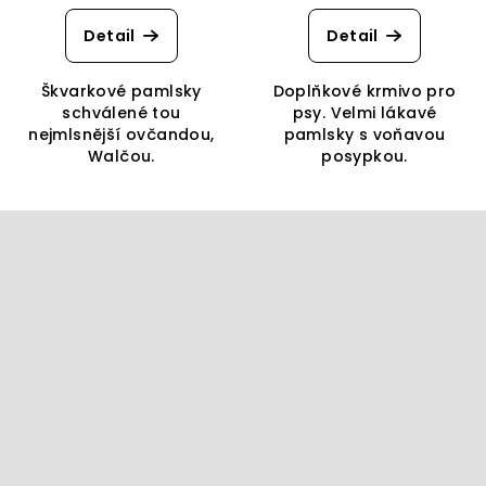
hodnocení
produktu
Detail
Detail
je
5,0
Škvarkové pamlsky
Doplňkové krmivo pro
z
schválené tou
psy. Velmi lákavé
5
nejmlsnější ovčandou,
pamlsky s voňavou
hvězdiček.
Walčou.
posypkou.
Z
á
p
a
t
í