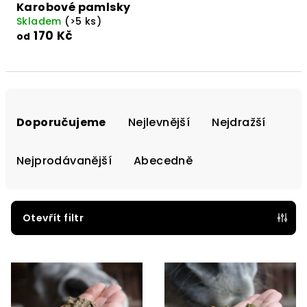
Karobové pamlsky
Skladem
(>5 ks)
170 Kč
od
Ř
a
Doporučujeme
Nejlevnější
Nejdražší
z
e
Nejprodávanější
Abecedně
n
í
p
Otevřít filtr
r
V
o
ý
d
p
u