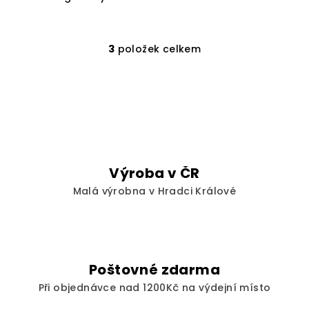
3
položek celkem
O
v
l
á
d
a
c
í
Výroba v ČR
p
Malá výrobna v Hradci Králové
r
v
k
y
v
Poštovné zdarma
ý
Při objednávce nad 1200Kč na výdejní místo
p