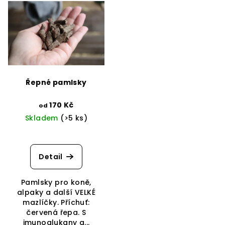
Řepné pamlsky
170 Kč
od
Skladem
(>5 ks)
Detail
Pamlsky pro koně,
alpaky a další VELKÉ
mazlíčky. Příchuť:
červená řepa. S
imunoglukany a...