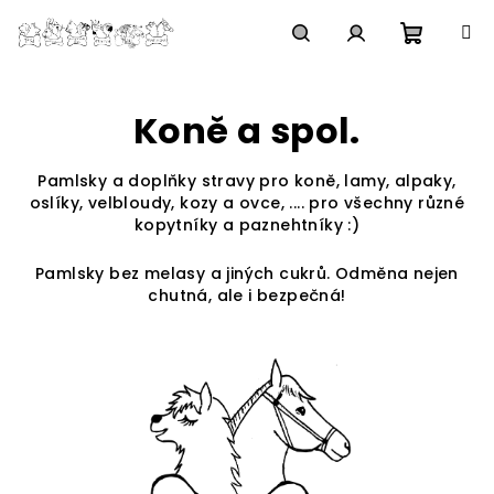
Přejít
na
obsah
Nákupn
Hledat
Přihlášení
Koně a spol.
košík
Pamlsky a doplňky stravy pro koně, lamy, alpaky,
oslíky, velbloudy, kozy a ovce, .... pro všechny různé
kopytníky a paznehtníky :)
Pamlsky bez melasy a jiných cukrů. Odměna nejen
chutná, ale i bezpečná!