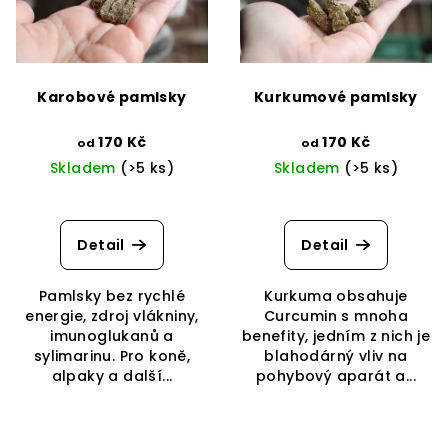
i
k
s
t
p
ů
r
Karobové pamlsky
Kurkumové pamlsky
o
d
170 Kč
170 Kč
od
od
Skladem
(>5 ks)
Skladem
(>5 ks)
u
k
t
Detail
Detail
ů
Pamlsky bez rychlé
Kurkuma obsahuje
energie, zdroj vlákniny,
Curcumin s mnoha
imunoglukanů a
benefity, jedním z nich je
sylimarinu. Pro koně,
blahodárný vliv na
alpaky a další...
pohybový aparát a...