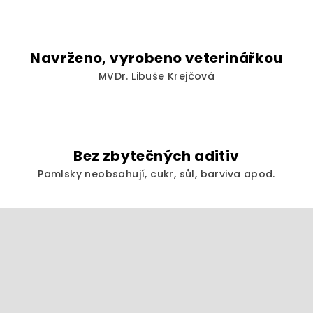
i
s
u
Navrženo, vyrobeno veterinářkou
MVDr. Libuše Krejčová
Bez zbytečných aditiv
Pamlsky neobsahují, cukr, sůl, barviva apod.
Z
á
p
a
t