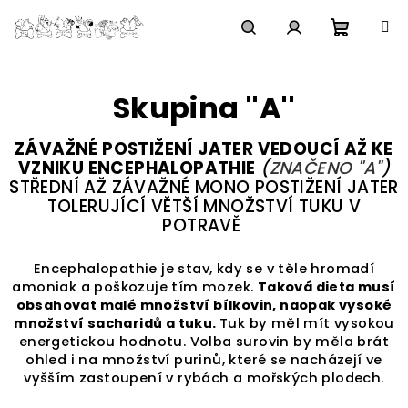
Přejít
na
obsah
Nákupn
Hledat
Přihlášení
Skupina ''A''
košík
ZÁVAŽNÉ POSTIŽENÍ JATER VEDOUCÍ AŽ KE
VZNIKU ENCEPHALOPATHIE
(
ZNAČENO ''A''
)
STŘEDNÍ AŽ ZÁVAŽNÉ MONO POSTIŽENÍ JATER
TOLERUJÍCÍ VĚTŠÍ MNOŽSTVÍ TUKU V
POTRAVĚ
Encephalopathie je stav, kdy se v těle hromadí
amoniak a poškozuje tím mozek.
Taková dieta musí
obsahovat malé množství bílkovin, naopak vysoké
množství sacharidů a tuku.
Tuk by měl mít vysokou
energetickou hodnotu. Volba surovin by měla brát
ohled i na množství purinů, které se nacházejí ve
vyšším zastoupení v rybách a mořských plodech.