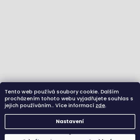
Tento web používá soubory cookie. Dalším
Jdeme se vzdělávat :) - články ze světa zvířat
procházením tohoto webu vyjadřujete souhlas s
jejich používáním.. Více informací
zde
.
Sledujte nás na Instagramu
Jsme i na Facebooku
Uvidíme se na Pinterestu?
Nastavení
Copyright 2026
Pamlsek.Vet
. Všechna práva
vyhrazena.