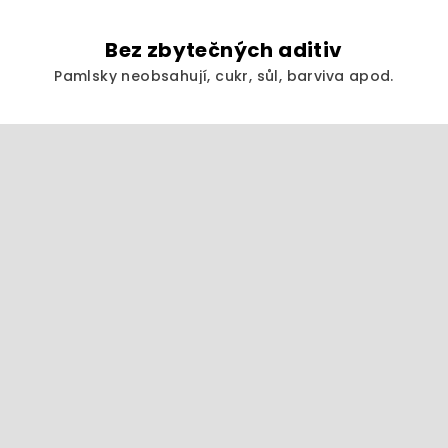
Bez zbytečných aditiv
Pamlsky neobsahují, cukr, sůl, barviva apod.
Z
á
p
a
t
í