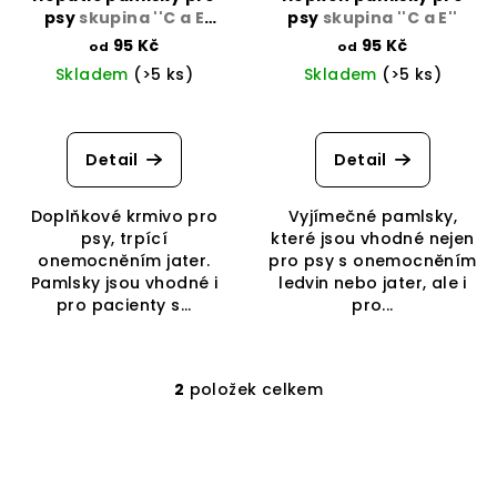
o
psy
skupina ''C a E
psy
skupina ''C a E''
slinivka''
d
95 Kč
95 Kč
od
od
Skladem
(>5 ks)
Skladem
(>5 ks)
u
k
Průměrné
hodnocení
t
produktu
Detail
Detail
ů
je
4,0
Doplňkové krmivo pro
Vyjímečné pamlsky,
z
psy, trpící
které jsou vhodné nejen
5
onemocněním jater.
pro psy s onemocněním
hvězdiček.
Pamlsky jsou vhodné i
ledvin nebo jater, ale i
pro pacienty s...
pro...
2
položek celkem
O
v
l
á