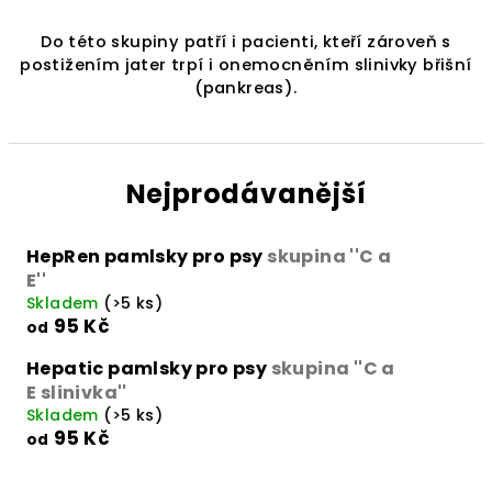
Do této skupiny patří i pacienti, kteří zároveň s
postižením jater trpí i onemocněním slinivky břišní
(pankreas).
Nejprodávanější
HepRen pamlsky pro psy
skupina ''C a
E''
Skladem
(>5 ks)
95 Kč
od
Hepatic pamlsky pro psy
skupina ''C a
E slinivka''
Skladem
(>5 ks)
95 Kč
od