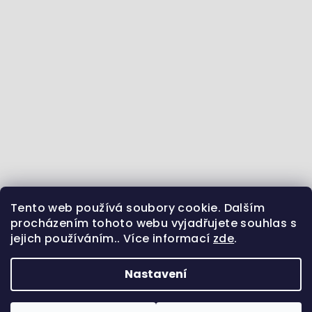
Tento web používá soubory cookie. Dalším
Jdeme se vzdělávat :) - články ze světa zvířat
procházením tohoto webu vyjadřujete souhlas s
jejich používáním.. Více informací
zde
.
Sledujte nás na Instagramu
Jsme i na Facebooku
Uvidíme se na Pinterestu?
Nastavení
Copyright 2026
Pamlsek.Vet
. Všechna práva
vyhrazena.