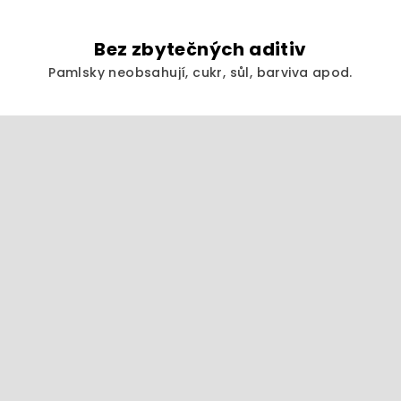
Bez zbytečných aditiv
Pamlsky neobsahují, cukr, sůl, barviva apod.
Z
á
p
a
t
í