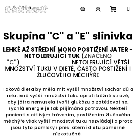
Přejít
na
obsah
Nákupn
Hledat
Přihlášení
Skupina ''C'' a ''E'' slinivka
košík
LEHKÉ AŽ STŘEDNÍ MONO POSTIŽENÍ JATER -
NETOLERUJÍCÍ TUK
(
ZNAČENO
''C''
)
NETOLERUJÍCÍ VĚTŠÍ
MNOŽSTVÍ TUKU V DIETĚ, ČASTO POSTIŽENÍ I
ŽLUČOVÉHO MĚCHÝŘE
Taková dieta by měla mít vyšší množství sacharidů a
relativně vyšší množství tuku oproti běžné stravě,
aby játra nemusela tvořit glukózu a zatěžovat se,
rychlá energie je tak přijímána potravou. Někteří
pacienti s citlivým trávením, postižením žlučového
měchýře však vyšší množství tuku nezvládají a proto
jsou tyto pamlsky i přes jaterní dietu poměrně
nízkotučné.