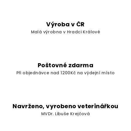
d
a
c
í
Výroba v ČR
p
Malá výrobna v Hradci Králové
r
v
k
y
v
Poštovné zdarma
ý
Při objednávce nad 1200Kč na výdejní místo
p
i
s
u
Navrženo, vyrobeno veterinářkou
MVDr. Libuše Krejčová