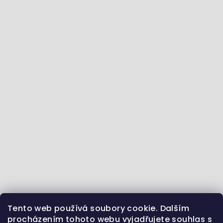
Tento web používá soubory cookie. Dalším
Jdeme se vzdělávat :) - články ze světa zvířat
procházením tohoto webu vyjadřujete souhlas s