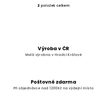
2
položek celkem
O
v
l
á
d
a
c
í
Výroba v ČR
p
Malá výrobna v Hradci Králové
r
v
k
y
v
Poštovné zdarma
ý
Při objednávce nad 1200Kč na výdejní místo
p
i
s
u