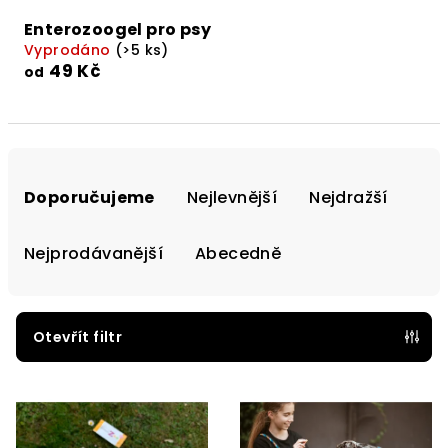
Enterozoogel pro psy
Vyprodáno
(>5 ks)
49 Kč
od
Ř
a
Doporučujeme
Nejlevnější
Nejdražší
z
e
Nejprodávanější
Abecedně
n
í
p
Otevřít filtr
r
V
o
ý
d
p