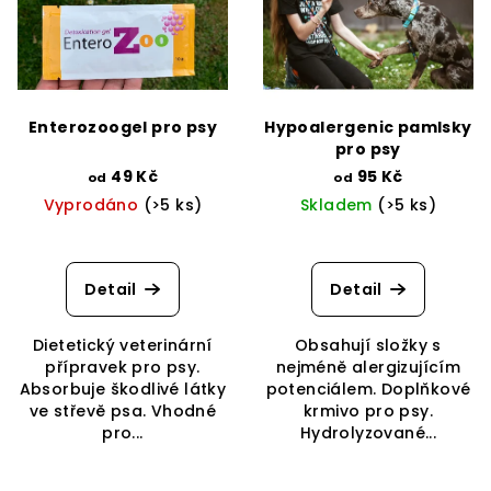
u
i
k
s
t
p
ů
r
Enterozoogel pro psy
Hypoalergenic pamlsky
o
pro psy
d
49 Kč
95 Kč
od
od
Vyprodáno
(>5 ks)
Skladem
(>5 ks)
u
k
t
Detail
Detail
ů
Dietetický veterinární
Obsahují složky s
přípravek pro psy.
nejméně alergizujícím
Absorbuje škodlivé látky
potenciálem. Doplňkové
ve střevě psa. Vhodné
krmivo pro psy.
pro...
Hydrolyzované...