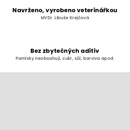
Navrženo, vyrobeno veterinářkou
MVDr. Libuše Krejčová
Bez zbytečných aditiv
Pamlsky neobsahují, cukr, sůl, barviva apod.
Z
á
p
a
t
í