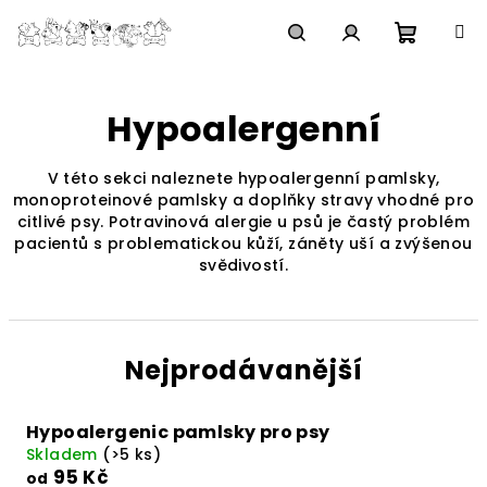
Přejít
na
obsah
Nákupn
Hledat
Přihlášení
Hypoalergenní
košík
V této sekci naleznete hypoalergenní pamlsky,
monoproteinové pamlsky a doplňky stravy vhodné pro
citlivé psy. Potravinová alergie u psů je častý problém
pacientů s problematickou kůží, záněty uší a zvýšenou
svědivostí.
Nejprodávanější
Hypoalergenic pamlsky pro psy
Skladem
(>5 ks)
95 Kč
od