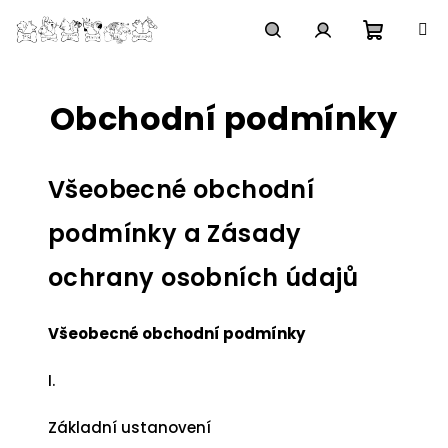
Přejít
na
obsah
Nákupn
Hledat
Přihlášení
Obchodní podmínky
košík
Všeobecné obchodní
podmínky a Zásady
ochrany osobních údajů
Všeobecné obchodní podmínky
I.
Základní ustanovení