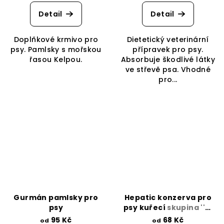
Detail
Detail
Doplňkové krmivo pro
Dietetický veterinární
psy. Pamlsky s mořskou
přípravek pro psy.
řasou Kelpou.
Absorbuje škodlivé látky
ve střevě psa. Vhodné
pro...
Gurmán pamlsky pro
Hepatic konzerva pro
psy
psy kuřecí
skupina ''B,
C, D, E kardiak''
95 Kč
68 Kč
od
od