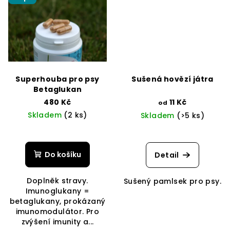
Superhouba pro psy
Sušená hovězí játra
Betaglukan
480 Kč
11 Kč
od
Skladem
(2 ks)
Skladem
(>5 ks)
Do košíku
Detail
Doplněk stravy.
Sušený pamlsek pro psy.
Imunoglukany =
betaglukany, prokázaný
imunomodulátor. Pro
zvýšení imunity a...