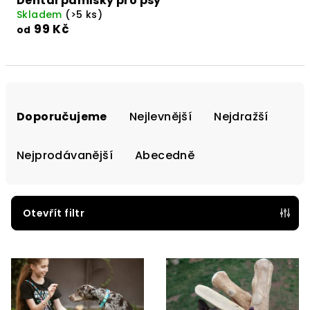
Dental pamlsky pro psy
Skladem
(>5 ks)
99 Kč
od
Ř
a
Doporučujeme
Nejlevnější
Nejdražší
z
e
Nejprodávanější
Abecedně
n
í
p
Otevřít filtr
r
V
o
ý
d
p
u
i
k