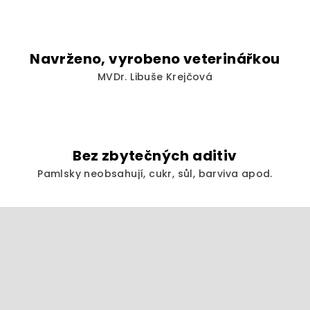
Navrženo, vyrobeno veterinářkou
MVDr. Libuše Krejčová
Bez zbytečných aditiv
Pamlsky neobsahují, cukr, sůl, barviva apod.
Z
á
p
a
t