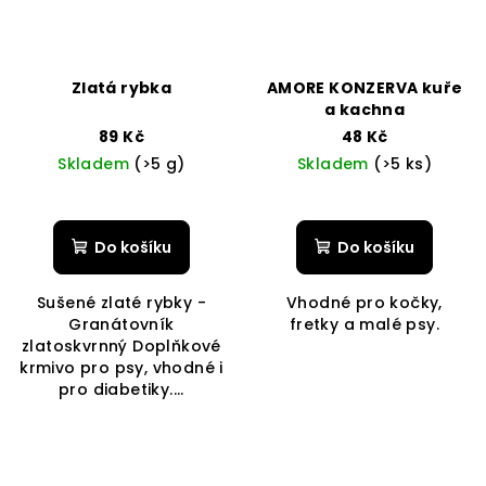
Zlatá rybka
AMORE KONZERVA kuře
a kachna
89 Kč
48 Kč
Skladem
(>5 g)
Skladem
(>5 ks)
Do košíku
Do košíku
Sušené zlaté rybky -
Vhodné pro kočky,
Granátovník
fretky a malé psy.
zlatoskvrnný Doplňkové
krmivo pro psy, vhodné i
pro diabetiky....