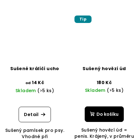
Tip
Sušené králíčí ucho
Sušený hovězí úd
14 Kč
180 Kč
od
Skladem
(>5 ks)
Skladem
(>5 ks)
Do košíku
Detail
Sušený hovězí úd =
Sušený pamlsek pro psy.
penis. Krájený, v průměru
Vhodné při