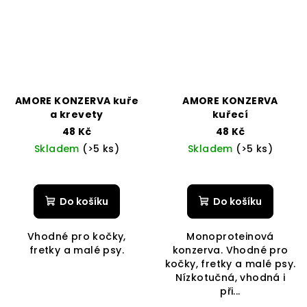
AMORE KONZERVA kuře
AMORE KONZERVA
a krevety
kuřecí
48 Kč
48 Kč
Skladem
(>5 ks)
Skladem
(>5 ks)
Do košíku
Do košíku
Vhodné pro kočky,
Monoproteinová
fretky a malé psy.
konzerva. Vhodné pro
kočky, fretky a malé psy.
Nízkotučná, vhodná i
při...