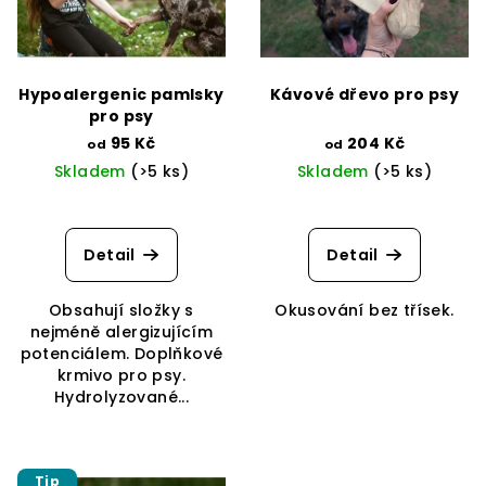
s
t
p
ů
r
Hypoalergenic pamlsky
Kávové dřevo pro psy
o
pro psy
d
95 Kč
204 Kč
od
od
Skladem
(>5 ks)
Skladem
(>5 ks)
u
k
Průměrné
hodnocení
t
produktu
Detail
Detail
ů
je
5,0
Obsahují složky s
Okusování bez třísek.
z
nejméně alergizujícím
5
potenciálem. Doplňkové
hvězdiček.
krmivo pro psy.
Hydrolyzované...
Tip