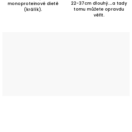
22-37cm dlouhý....a tady
monoproteinové dietě
tomu můžete opravdu
(králík).
věřit.