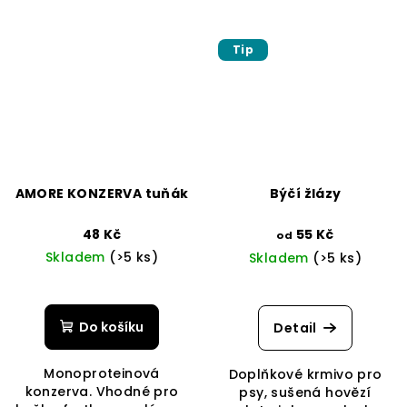
Tip
AMORE KONZERVA tuňák
Býčí žlázy
48 Kč
55 Kč
od
Skladem
(>5 ks)
Skladem
(>5 ks)
Průměrné
hodnocení
produktu
Do košíku
Detail
je
5,0
Monoproteinová
Doplňkové krmivo pro
z
konzerva. Vhodné pro
psy, sušená hovězí
5