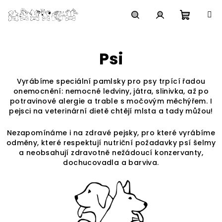
Přejít
na
obsah
Nákupn
Hledat
Přihlášení
Psi
košík
Vyrábíme speciální pamlsky pro psy trpící řadou
onemocnění: nemocné ledviny, játra, slinivka, až po
potravinové alergie a trable s močovým měchýřem. I
pejsci na veterinární dietě chtějí mlsta a tady můžou!
Nezapomínáme i na zdravé pejsky, pro které vyrábíme
odměny, které
respektují nutriční požadavky psí šelmy
a neobsahují zdravotně nežádoucí konzervanty,
dochucovadla a barviva.