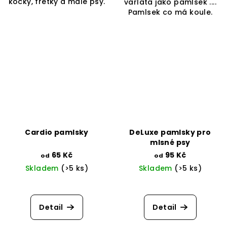
kočky, fretky a malé psy.
varlata jako pamlsek ....
hvězdiček.
Pamlsek co má koule.
Cardio pamlsky
DeLuxe pamlsky pro
mlsné psy
65 Kč
95 Kč
od
od
Skladem
(>5 ks)
Skladem
(>5 ks)
Detail
Detail