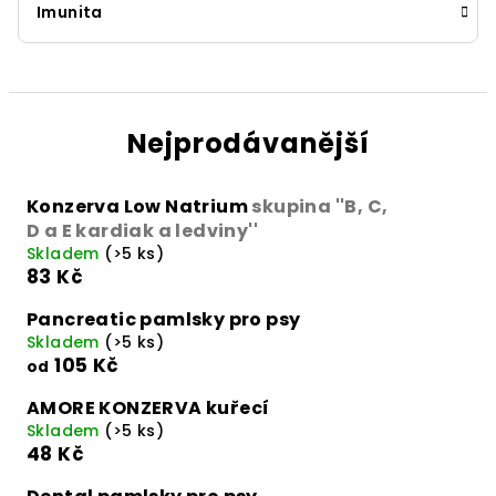
Imunita
Nejprodávanější
Konzerva Low Natrium
skupina ''B, C,
D a E kardiak a ledviny''
Skladem
(>5 ks)
83 Kč
Pancreatic pamlsky pro psy
Skladem
(>5 ks)
105 Kč
od
AMORE KONZERVA kuřecí
Skladem
(>5 ks)
48 Kč