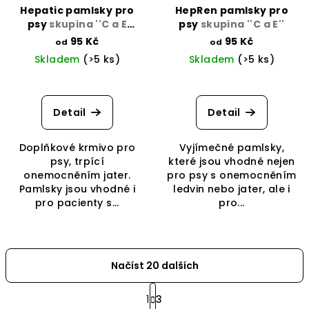
Hepatic pamlsky pro
HepRen pamlsky pro
psy
skupina ''C a E
psy
skupina ''C a E''
slinivka''
95 Kč
95 Kč
od
od
Skladem
(>5 ks)
Skladem
(>5 ks)
Průměrné
hodnocení
produktu
Detail
Detail
je
4,0
Doplňkové krmivo pro
Vyjímečné pamlsky,
z
psy, trpící
které jsou vhodné nejen
5
onemocněním jater.
pro psy s onemocněním
hvězdiček.
Pamlsky jsou vhodné i
ledvin nebo jater, ale i
pro pacienty s...
pro...
Načíst 20 dalších
S
t
1
3