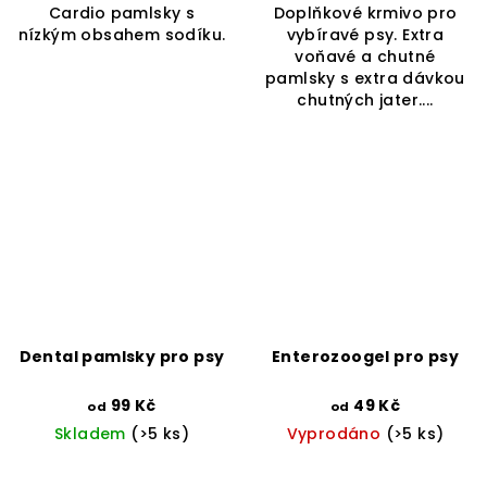
Cardio pamlsky s
Doplňkové krmivo pro
nízkým obsahem sodíku.
vybíravé psy. Extra
voňavé a chutné
pamlsky s extra dávkou
chutných jater....
Dental pamlsky pro psy
Enterozoogel pro psy
99 Kč
49 Kč
od
od
Skladem
(>5 ks)
Vyprodáno
(>5 ks)