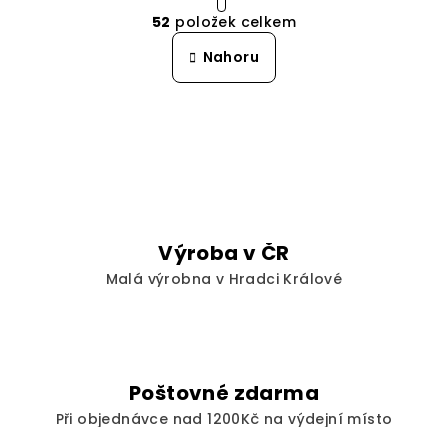
O
r
52
položek celkem
á
v
n
l
Nahoru
k
á
o
d
v
a
á
n
c
í
í
p
r
v
Výroba v ČR
k
Malá výrobna v Hradci Králové
y
v
ý
p
i
Poštovné zdarma
s
u
Při objednávce nad 1200Kč na výdejní místo