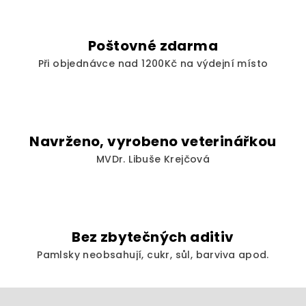
k
y
v
Poštovné zdarma
ý
Při objednávce nad 1200Kč na výdejní místo
p
i
s
u
Navrženo, vyrobeno veterinářkou
MVDr. Libuše Krejčová
Bez zbytečných aditiv
Pamlsky neobsahují, cukr, sůl, barviva apod.
Z