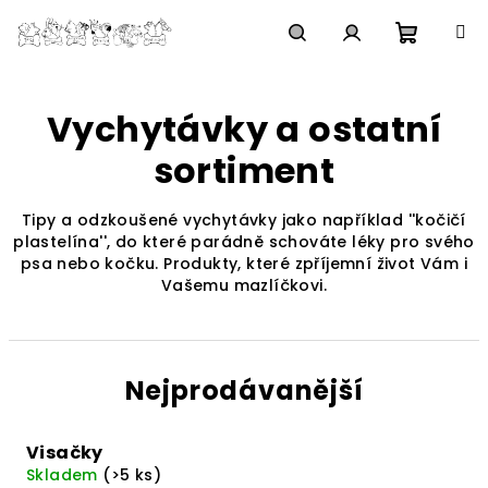
Přejít
na
obsah
Nákupn
Hledat
Přihlášení
Vychytávky a ostatní
košík
sortiment
Tipy a odzkoušené vychytávky jako například ''kočičí
plastelína'', do které parádně schováte léky pro svého
psa nebo kočku. Produkty, které zpříjemní život Vám i
Vašemu mazlíčkovi.
Nejprodávanější
Visačky
Skladem
(>5 ks)