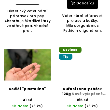
ů
Do košíku
Dietetický veterinární
Veterinární přípravek
přípravek pro psy.
pro psy a kočky.
Absorbuje škodlivé látky
Mikroorganismus
ve střevě psa. Vhodné
Pythium oligandrum.
pro...
Novinka
Tip
Kočičí ''plastelína''
Kuřecí renal prášek
120g
Nové vylepšené
složení
41 Kč
165 Kč
Skladem
(>5 ks)
Skladem
(>5 ks)