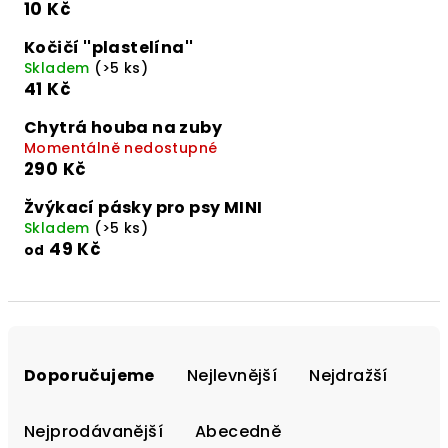
10 Kč
Kočičí ''plastelína''
Skladem
(>5 ks)
41 Kč
Chytrá houba na zuby
Momentálně nedostupné
290 Kč
Žvýkací pásky pro psy MINI
Skladem
(>5 ks)
49 Kč
od
Ř
a
Doporučujeme
Nejlevnější
Nejdražší
z
e
Nejprodávanější
Abecedně