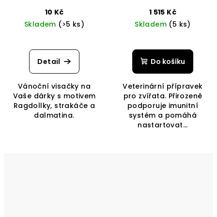
10 Kč
1 515 Kč
Skladem
(>5 ks)
Skladem
(5 ks)
Detail
Do košíku
Vánoční visačky na
Veterinární přípravek
Vaše dárky s motivem
pro zvířata. Přirozeně
Ragdollky, strakáče a
podporuje imunitní
dalmatina.
systém a pomáhá
nastartovat...