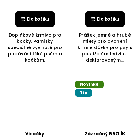
Průměrné
hodnocení
produktu
Do košíku
Do košíku
je
4,0
Doplňkové krmivo pro
Prášek jemně a hrubě
z
kočky. Pamlsky
mletý pro ovonění
5
speciálně vyvinuté pro
krmné dávky pro psy s
hvězdiček.
podávání léků psům a
postižením ledvin s
kočkám.
deklarovaným...
Novinka
Tip
Visačky
Zázračný BRZLÍK