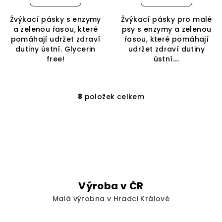
Žvýkací pásky s enzymy
Žvýkací pásky pro malé
a zelenou řasou, které
psy s enzymy a zelenou
pomáhají udržet zdraví
řasou, které pomáhají
dutiny ústní. Glycerin
udržet zdraví dutiny
free!
ústní....
8
položek celkem
O
v
l
á
d
a
c
í
Výroba v ČR
p
Malá výrobna v Hradci Králové
r
v