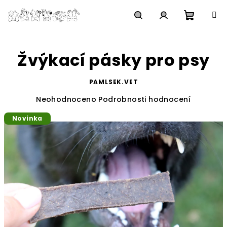
Přejít
na
obsah
Nákupn
Hledat
Přihlášení
Žvýkací pásky pro psy
košík
PAMLSEK.VET
Průměrné
Neohodnoceno
Podrobnosti hodnocení
hodnocení
Novinka
produktu
je
0,0
z
5
hvězdiček.