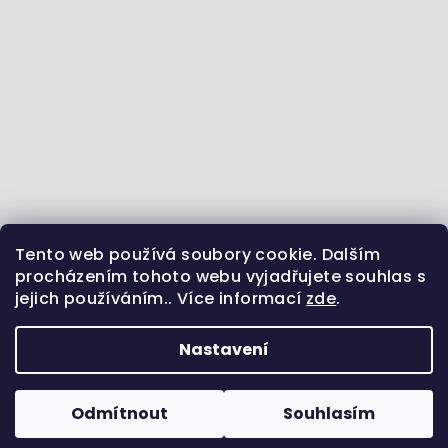
Tento web používá soubory cookie. Dalším
Jdeme se vzdělávat :) - články ze světa zvířat
procházením tohoto webu vyjadřujete souhlas s
jejich používáním.. Více informací
zde
.
Sledujte nás na Instagramu
Jsme i na Facebooku
Uvidíme se na Pinterestu?
Nastavení
Copyright 2026
Pamlsek.Vet
. Všechna práva
vyhrazena.
Odmítnout
Souhlasím
Vytvořil Shoptet