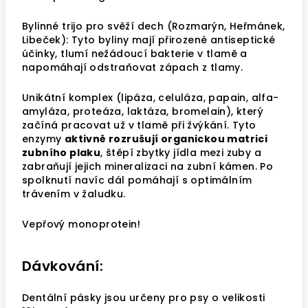
Bylinné trijo pro svěží dech (Rozmarýn, Heřmánek,
Libeček):
Tyto byliny mají přirozené antiseptické
účinky, tlumí nežádoucí bakterie v tlamě a
napomáhají odstraňovat zápach z tlamy
.
Unikátní komplex (lipáza, celuláza, papain, alfa-
amyláza, proteáza, laktáza, bromelain), který
začíná pracovat už v tlamě při žvýkání. Tyto
enzymy
aktivně rozrušují organickou matrici
zubního plaku
, štěpí zbytky jídla mezi zuby a
zabraňují jejich mineralizaci na zubní kámen. Po
spolknutí navíc dál pomáhají s optimálním
trávením v žaludku.
Vepřový monoprotein!
Dávkování:
Dentální pásky jsou určeny pro psy o velikosti