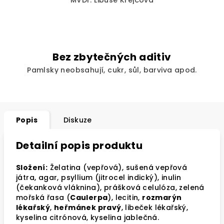
MVDr. Libuše Krejčová
Bez zbytečných aditiv
Pamlsky neobsahují, cukr, sůl, barviva apod.
Popis
Diskuze
Detailní popis produktu
Složení:
Želatina (vepřová), sušená vepřová
játra, agar, psyllium (jitrocel indický), inulin
(čekanková vláknina), prášková celulóza, zelená
mořská řasa (
Caulerpa
), lecitin,
rozmarýn
lékařský
,
heřmánek pravý
, libeček lékařský,
kyselina citrónová, kyselina jablečná.