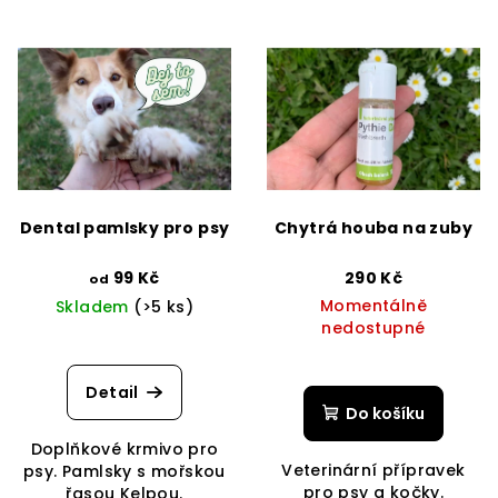
Dental pamlsky pro psy
Chytrá houba na zuby
99 Kč
290 Kč
od
Momentálně
Skladem
(>5 ks)
nedostupné
Detail
Do košíku
Doplňkové krmivo pro
Veterinární přípravek
psy. Pamlsky s mořskou
pro psy a kočky.
řasou Kelpou.