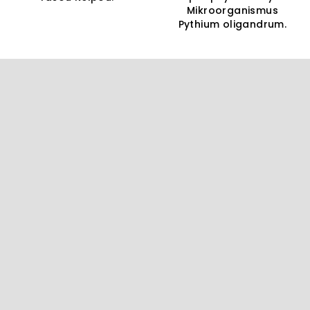
Mikroorganismus
Pythium oligandrum.
Z
á
p
a
t
í