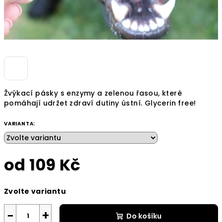
Žvýkací pásky s enzymy a zelenou řasou, které
pomáhají udržet zdraví dutiny ústní. Glycerin free!
VARIANTA:
od
109 Kč
Měrná
Zvolte variantu
cena:
−
+
Do košíku