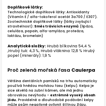
Doplňkové látky:
Technologické doplňkové látky: Antioxidanty
(Vitamín E / alfa-tokoferol acetát 3a700 / E307).
Zootechnické doplňkové látky (látky zvyšující
stravitelnost):
Směs trávicích enzymů
(lipáza,
celuláza, papain, alfa-amyláza, proteáza,
laktázu, bromelain)
Analytické složky:
Hrubá bílkovina 54,4 %
,
Hrubý tuk:
4,3 %,
Hrubá vláknina:
12,8 %
Hrubý
popel (minerály):
1,9 %
Proč zelená mořská řasa
Caulerpa
Většina dentálních pamlsků na trhu automaticky
používá hnědou mořskou řasu (kelpu). Kelpa je
sice skvělá na zubní kámen, ale má jednu
obrovskou nevýhodu –
extrémně vysoký obsah
jódu
.
Pravidelné a dlouhodobé podávání kelpy
může psům negativně ovlivnit štítnou žlázu.