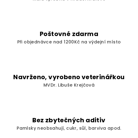
r
v
k
y
v
Poštovné zdarma
ý
Při objednávce nad 1200Kč na výdejní místo
p
i
s
u
Navrženo, vyrobeno veterinářkou
MVDr. Libuše Krejčová
Bez zbytečných aditiv
Pamlsky neobsahují, cukr, sůl, barviva apod.