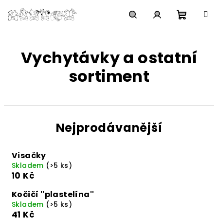
Přejít
na
obsah
Nákupn
Hledat
Přihlášení
Vychytávky a ostatní
košík
sortiment
Nejprodávanější
Visačky
Skladem
(>5 ks)
10 Kč
Kočičí ''plastelína''
Skladem
(>5 ks)
41 Kč