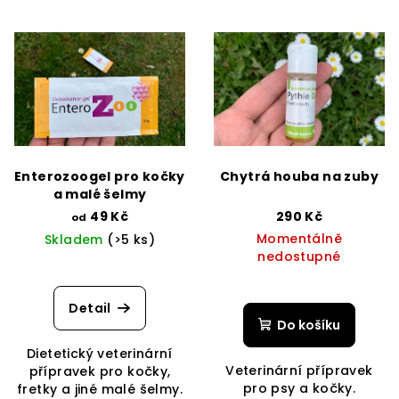
V
o
ý
d
p
u
i
k
s
t
p
ů
r
Enterozoogel pro kočky
Chytrá houba na zuby
o
a malé šelmy
d
49 Kč
290 Kč
od
Momentálně
Skladem
(>5 ks)
u
nedostupné
k
t
Detail
ů
Do košíku
Dietetický veterinární
Veterinární přípravek
přípravek pro kočky,
pro psy a kočky.
fretky a jiné malé šelmy.