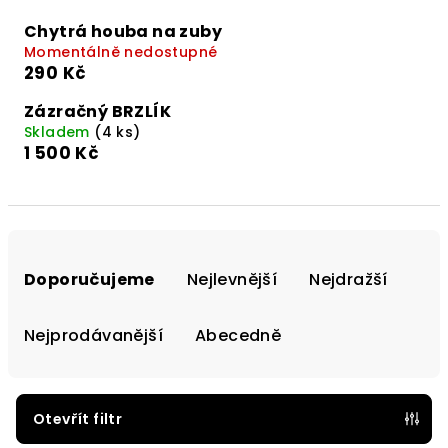
Chytrá houba na zuby
Momentálně nedostupné
290 Kč
Zázračný BRZLÍK
Skladem
(4 ks)
1 500 Kč
Ř
a
Doporučujeme
Nejlevnější
Nejdražší
z
e
Nejprodávanější
Abecedně
n
í
p
Otevřít filtr
r