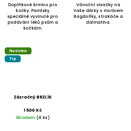
Doplňkové krmivo pro
Vánoční visačky na
z
kočky. Pamlsky
Vaše dárky s motivem
5
speciálně vyvinuté pro
Ragdollky, strakáče a
hvězdiček.
podávání léků psům a
dalmatina.
kočkám.
Novinka
Tip
Zázračný BRZLÍK
1 500 Kč
Skladem
(4 ks)