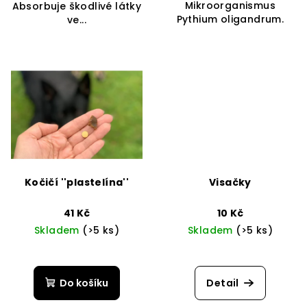
Mikroorganismus
Absorbuje škodlivé látky
Pythium oligandrum.
ve...
Kočičí ''plastelína''
Visačky
41 Kč
10 Kč
Skladem
(>5 ks)
Skladem
(>5 ks)
Průměrné
hodnocení
produktu
Do košíku
Detail
je
4,0