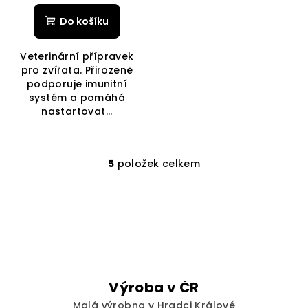
Do košíku
Veterinární přípravek
pro zvířata. Přirozeně
podporuje imunitní
systém a pomáhá
nastartovat...
5
položek celkem
O
v
l
á
d
a
c
í
Výroba v ČR
p
Malá výrobna v Hradci Králové