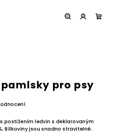
Hledat
Přihlášení
Nákupní
košík
l pamlsky pro psy
hodnocení
s postižením ledvin s deklarovaným
%.
Bílkoviny jsou snadno stravitelné.