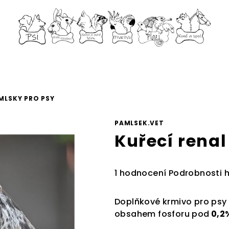
MLSKY PRO PSY
PAMLSEK.VET
Kuřecí rena
Průměrné
1 hodnocení
Podrobnosti 
hodnocení
produktu
Doplňkové krmivo pro psy 
je
obsahem fosforu pod
0,2
4,0