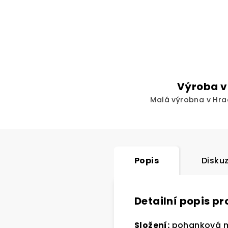
Výroba v
Malá výrobna v Hra
Popis
Disku
Detailní popis p
Složení:
pohanková mo