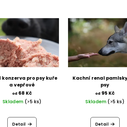
 konzerva pro psy kuře
Kachní renal pamlsky
a vepřové
psy
68 Kč
95 Kč
od
od
Skladem
(>5 ks)
Skladem
(>5 ks)
Detail
Detail