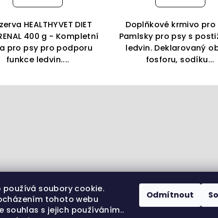
zerva HEALTHYVET DIET
Doplňkové krmivo pro 
ENAL 400 g - Kompletní
Pamlsky pro psy s post
ta pro psy pro podporu
ledvin. Deklarovaný o
funkce ledvin....
fosforu, sodíku...
 používá soubory cookie.
Odmítnout
S
ocházením tohoto webu
e souhlas s jejich používáním..