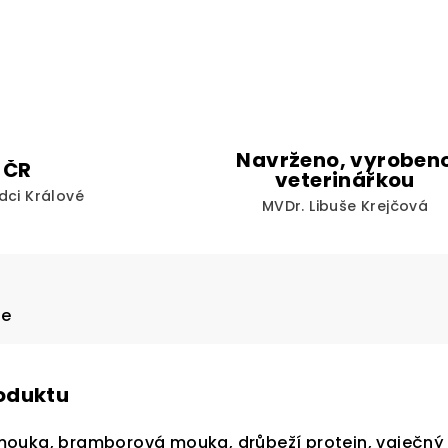
Navrženo, vyroben
 ČR
veterinářkou
dci Králové
MVDr. Libuše Krejčová
ze
roduktu
uka, bramborová mouka, drůbeží protein, vaječný su