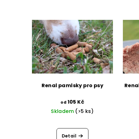
Renal pamlsky pro psy
Renal
105 Kč
od
Skladem
(>5 ks)
Detail