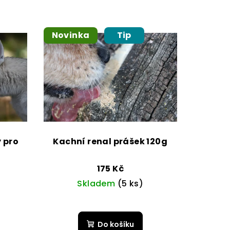
Novinka
Tip
 pro
Kachní renal prášek 120g
175 Kč
Skladem
(5 ks)
Do košíku