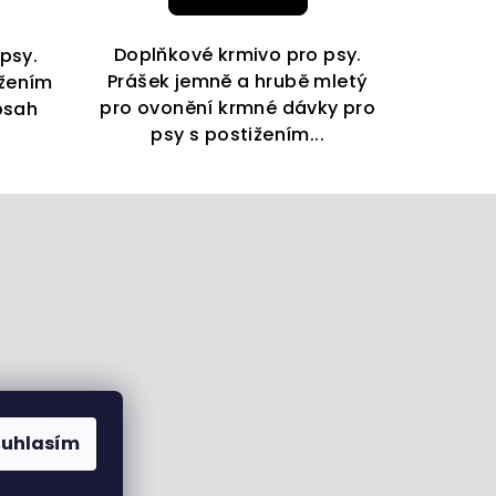
Doplňkové krmivo pro psy.
psy.
Prášek jemně a hrubě mletý
ižením
pro ovonění krmné dávky pro
bsah
psy s postižením...
ouhlasím