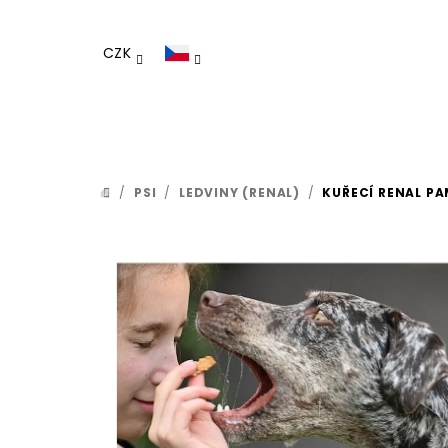
Přejít
na
CZK
obsah
/
PSI
/
LEDVINY (RENAL)
/
KUŘECÍ RENAL PA
DOMŮ