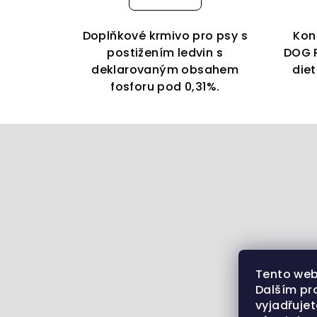
Doplňkové krmivo pro psy s
Kon
postižením ledvin s
DOG R
deklarovaným obsahem
die
fosforu pod 0,31%.
Z
á
p
a
t
í
Tento web
Dalším pr
vyjadřujet