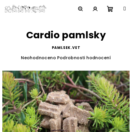
Přejít
na
obsah
Nákupn
Hledat
Přihlášení
Cardio pamlsky
košík
PAMLSEK.VET
Průměrné
Neohodnoceno
Podrobnosti hodnocení
hodnocení
produktu
je
0,0
z
5
hvězdiček.