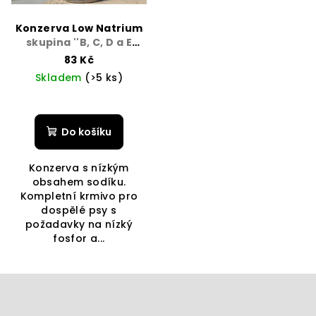
Konzerva Low Natrium
skupina ''B, C, D a E
kardiak a ledviny''
83 Kč
Skladem
(>5 ks)
Do košíku
Konzerva s nízkým
obsahem sodíku.
Kompletní krmivo pro
dospělé psy s
požadavky na nízký
fosfor a...
Z
á