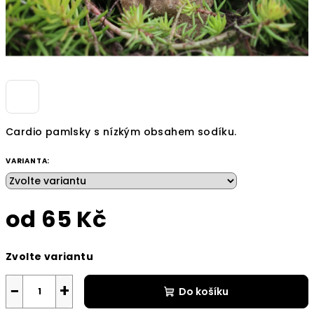
Cardio pamlsky s nízkým obsahem sodíku.
VARIANTA:
od
65 Kč
Měrná
Zvolte variantu
cena:
−
+
Do košíku