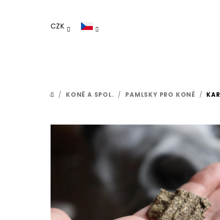
Přejít
na
CZK
obsah
/
KONĚ A SPOL.
/
PAMLSKY PRO KONĚ
/
KA
DOMŮ