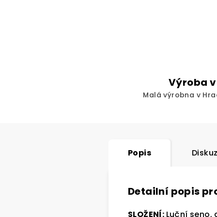
Výroba v
Malá výrobna v Hra
Popis
Disku
Detailní popis p
SLOŽENÍ:
Luční seno,