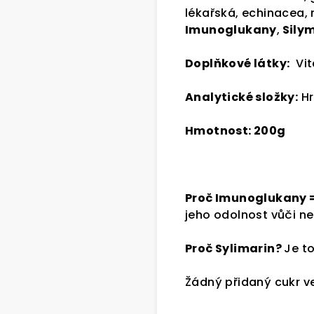
lékařská, echinacea,
Imunoglukany
,
Sily
Doplňkové látky:
Vita
Analytické složky:
Hr
Hmotnost: 200g
Proč Imunoglukany 
jeho odolnost vůči 
Proč Sylimarin?
Je t
Žádný přidaný cukr v