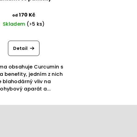
170 Kč
od
Skladem
(>5 ks)
Detail
ma obsahuje Curcumin s
 benefity, jedním z nich
e blahodárný vliv na
ohybový aparát a...