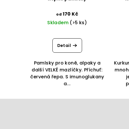
170 Kč
od
Skladem
(>5 ks)
Detail
Pamlsky pro koně, alpaky a
Kurku
další VELKÉ mazlíčky. Příchuť:
mnoha
červená řepa. S imunoglukany
j
a...
p
Z
á
p