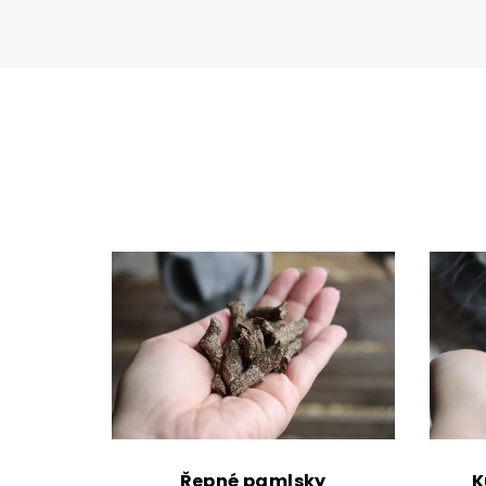
Řepné pamlsky
K