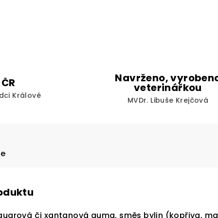
Navrženo, vyroben
 ČR
veterinářkou
dci Králové
MVDr. Libuše Krejčová
ze
roduktu
 guarová či xantanová guma,
směs bylin (kopřiva, ma