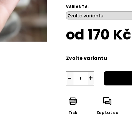
z
VARIANTA:
5
hvězdiček.
od
170 Kč
Měrná
cena:
Zvolte variantu
−
+
Tisk
Zeptat se