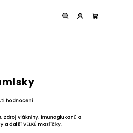
Hledat
Přihlášení
Nákupní
košík
amlsky
ti hodnocení
, zdroj vlákniny, imunoglukanů a
ky a další VELKÉ mazlíčky.