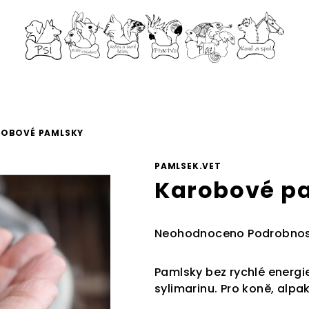
ROBOVÉ PAMLSKY
PAMLSEK.VET
Karobové p
Průměrné
Neohodnoceno
Podrobnos
hodnocení
produktu
Pamlsky bez rychlé energie
je
sylimarinu. Pro koně, alpa
0,0