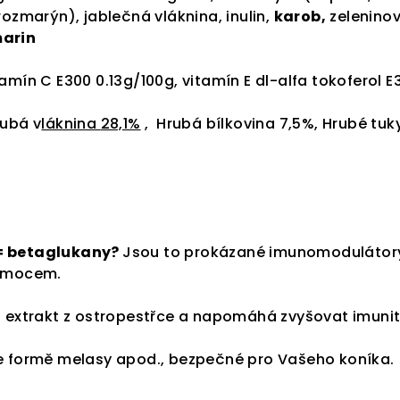
 rozmarýn),
jablečná vláknina, inulin,
karob,
zeleninov
marin
mín C E300 0.13g/100g, vitamín E dl-alfa tokoferol 
ubá v
láknina
28,1%
, Hrubá bílkovina 7,5%, Hrubé tuk
= betaglukany?
Jsou to prokázané imunomodulátory,
nemocem.
o extrakt z ostropestřce a napomáhá zvyšovat imunitu
e formě melasy apod., bezpečné pro Vašeho koníka.