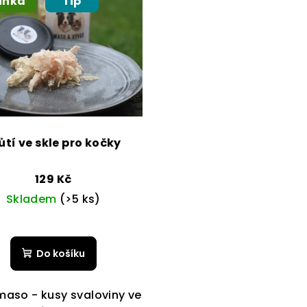
inka
Tip
ůtí ve skle pro kočky
129 Kč
Skladem
(>5 ks)
Do košíku
 maso - kusy svaloviny ve