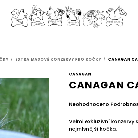
ČKY
/
EXTRA MASOVÉ KONZERVY PRO KOČKY
/
CANAGAN CA
CANAGAN
CANAGAN CA
Průměrné
Neohodnoceno
Podrobnos
hodnocení
produktu
Velmi exkluzivní konzervy
je
nejmlsnější kočka.
0,0