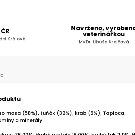
Navrženo, vyroben
 ČR
veterinářkou
dci Králové
MVDr. Libuše Krejčová
ze
roduktu
ho masa (58%), tuňák (32%), krab (5%), Tapioca,
tamíny a minerály
hkost 76.00%, Hrubý protein 18,00%, Hrubý tuk 2.0%, 