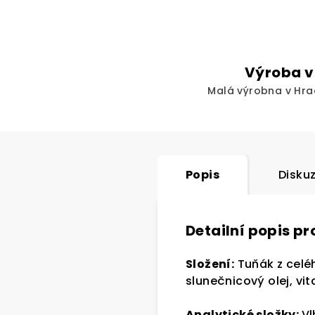
Výroba v
Malá výrobna v Hra
Popis
Disku
Detailní popis p
Složení:
Tuňák z celé
slunečnicový olej, vi
Analytické složky:
Vl