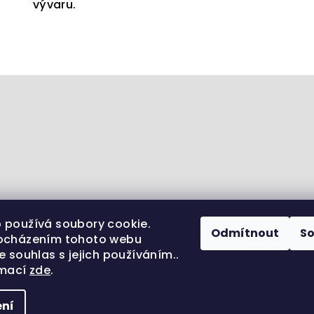
vývaru.
 používá soubory cookie.
Odmítnout
S
ocházením tohoto webu
e souhlas s jejich používáním..
rmací
zde
.
ěta zvířat
Sledujte nás na Instagramu
Jsme i na 
ní