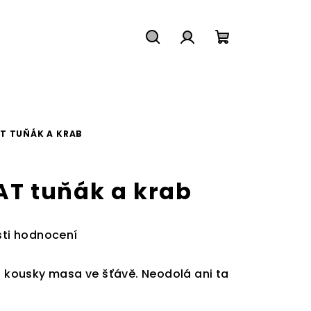
Hledat
Přihlášení
Nákupní
košík
T TUŇÁK A KRAB
T tuňák a krab
ti hodnocení
 s kousky masa ve šťávě. Neodolá ani ta