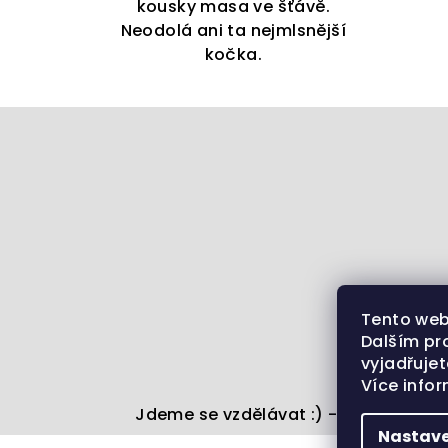
kousky masa ve šťávě.
Neodolá ani ta nejmlsnější
kočka.
Z
á
p
a
t
í
Tento web
Dalším pr
vyjadřujet
Více info
Jdeme se vzdělávat :) - články ze sv
Nastave