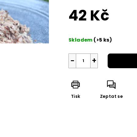
z
42 Kč
5
hvězdiček.
Měrná
cena:
Skladem
(>5 ks)
−
+
Tisk
Zeptat se