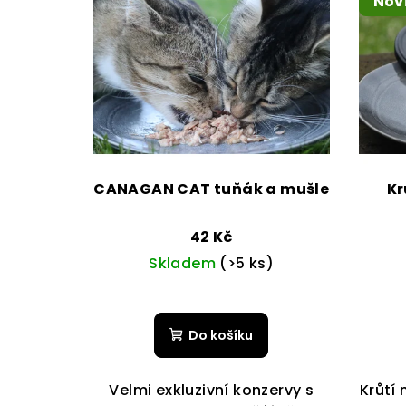
Nov
CANAGAN CAT tuňák a mušle
Kr
42 Kč
Skladem
(>5 ks)
Do košíku
Velmi exkluzivní konzervy s
Krůtí