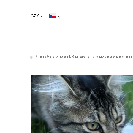
Přejít
na
CZK
obsah
/
KOČKY A MALÉ ŠELMY
/
KONZERVY PRO KO
DOMŮ