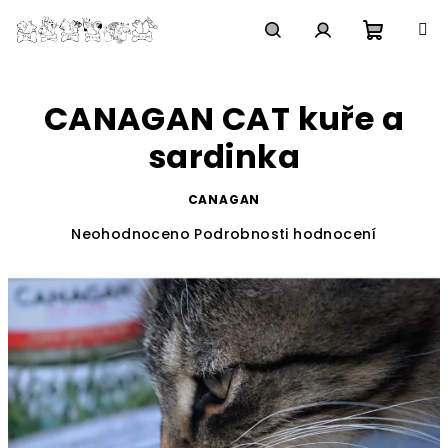
Přejít
na
obsah
Nákupn
Hledat
Přihlášení
CANAGAN CAT kuře a
košík
sardinka
CANAGAN
Průměrné
Neohodnoceno
Podrobnosti hodnocení
hodnocení
produktu
je
0,0
z
5
hvězdiček.