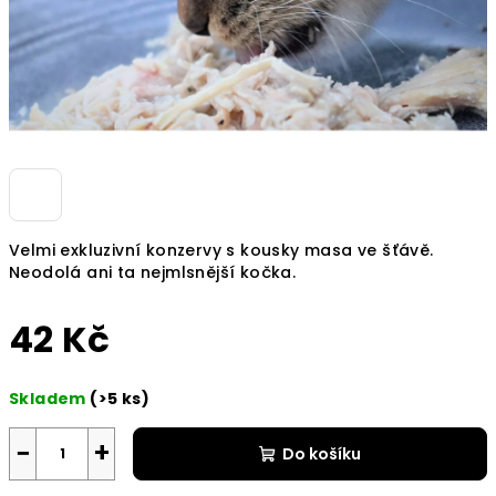
Velmi exkluzivní konzervy s kousky masa ve šťávě.
Neodolá ani ta nejmlsnější kočka.
42 Kč
Měrná
Skladem
(>5 ks)
cena:
−
+
Do košíku