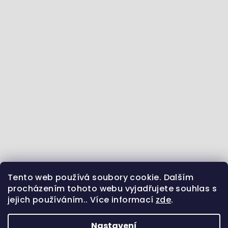
Tento web používá soubory cookie. Dalším
Jdeme se vzdělávat :) - články ze světa zvířat
procházením tohoto webu vyjadřujete souhlas s
jejich používáním.. Více informací
zde
.
Sledujte nás na Instagramu
Jsme i na Facebooku
Uvidíme se na Pinterestu?
Nastavení