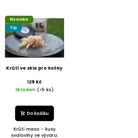
Novinka
Tip
Krůtí ve skle pro kočky
129 Kč
Skladem
(>5 ks)
Do košíku
Krůtí maso - kusy
svaloviny ve vývaru.