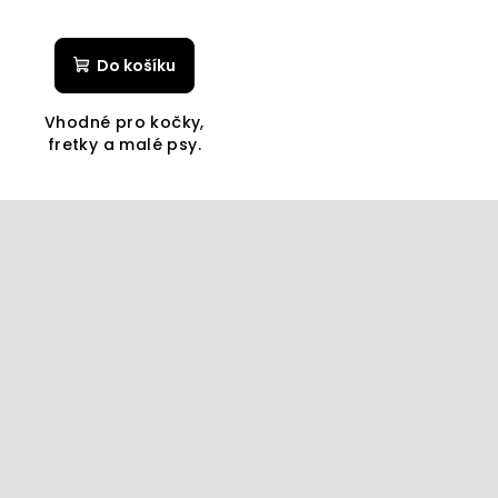
Do košíku
Vhodné pro kočky,
fretky a malé psy.
Z
á
p
a
t
í