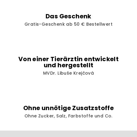
Das Geschenk
Gratis-Geschenk ab 50 € Bestellwert
Von einer Tierärztin entwickelt
und hergestellt
MVDr. Libuše Krejčová
Ohne unnötige Zusatzstoffe
Ohne Zucker, Salz, Farbstoffe und Co.
F