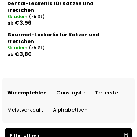
Dental-Leckerlis für Katzen und
Frettchen
Skladem
(>5 St)
€3,96
ab
Gourmet-Leckerlis für Katzen und
Frettchen
Skladem
(>5 St)
€3,80
ab
P
r
Wir empfehlen
Günstigste
Teuerste
o
d
Meistverkauft
Alphabetisch
u
k
t
Filter öffnen