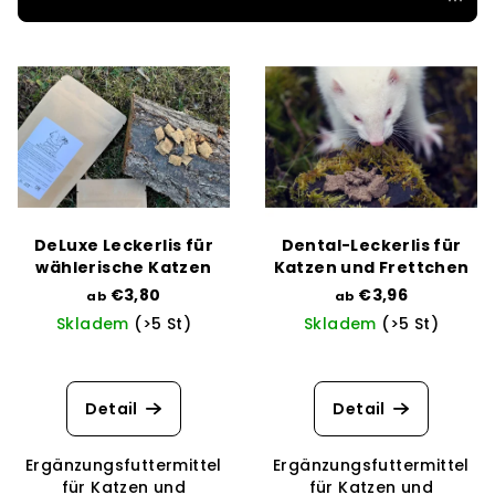
s
L
o
i
r
s
t
t
i
e
e
d
r
e
u
DeLuxe Leckerlis für
Dental-Leckerlis für
r
n
wählerische Katzen
Katzen und Frettchen
P
€3,80
€3,96
g
ab
ab
Skladem
(>5 St)
Skladem
(>5 St)
r
o
d
Detail
Detail
u
k
Ergänzungsfuttermittel
Ergänzungsfuttermittel
t
für Katzen und
für Katzen und