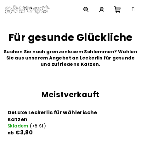
Zum
Inhalt
springen
Waren
Suchen
Login
Für gesunde Glückliche
Suchen Sie nach grenzenlosem Schlemmen? Wählen
Sie aus unserem Angebot an Leckerlis für gesunde
und zufriedene Katzen.
Meistverkauft
DeLuxe Leckerlis für wählerische
Katzen
Skladem
(>5 St)
€3,80
ab