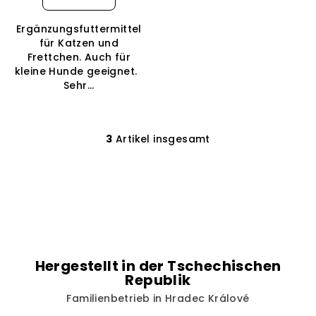
Ergänzungsfuttermittel
für Katzen und
Frettchen. Auch für
kleine Hunde geeignet.
Sehr...
3
Artikel insgesamt
S
t
e
u
e
r
e
l
Hergestellt in der Tschechischen
e
Republik
m
Familienbetrieb in Hradec Králové
e