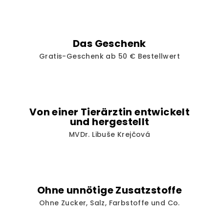
n
t
e
d
Das Geschenk
e
Gratis-Geschenk ab 50 € Bestellwert
r
L
i
s
t
Von einer Tierärztin entwickelt
e
und hergestellt
MVDr. Libuše Krejčová
Ohne unnötige Zusatzstoffe
Ohne Zucker, Salz, Farbstoffe und Co.