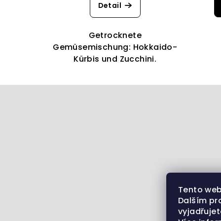
Detail
Getrocknete
Gemüsemischung: Hokkaido-
Kürbis und Zucchini.
F
u
ß
z
e
i
Tento web
Dalším pr
l
vyjadřujet