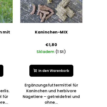
n mit
Kaninchen-MIX
€1,80
Skladem
(1 St)
Die
nittliche
durchschnittliche
In den Warenkorb
ewertung
Produktbewertung
ist
5,0
Ergänzungsfuttermittel für
von
rlis.
Kaninchen und herbivore
5
 für
Nagetiere – getreidefrei und
Sternen.
e...
ohne...