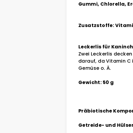
Gummi, Chlorella, E
Zusatzstoffe: Vitamin
Leckerlis für Kaninc
Zwei Leckerlis decke
darauf, da Vitamin C 
Gemüse o. Ä.
Gewicht: 50 g
Präbiotische Kompon
Getreide- und Hülse