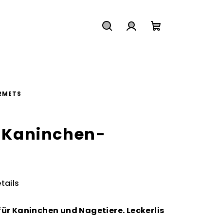
Suchen
Login
Warenkorb
RMETS
r Kaninchen-
tails
ür Kaninchen und Nagetiere. Leckerlis