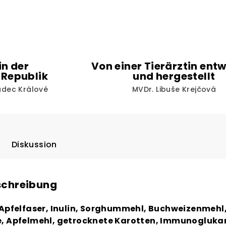
in der
Von einer Tierärztin entw
 Republik
und hergestellt
radec Králové
MVDr. Libuše Krejčová
Diskussion
schreibung
pfelfaser, Inulin, Sorghummehl, Buchweizenmehl
ie, Apfelmehl, getrocknete Karotten, Immunogluka