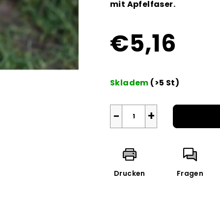
mit Apfelfaser.
5,0
von
€5,16
5
Sternen.
Verkaufspreis:
Skladem
(>5 St)
−
+
Drucken
Fragen