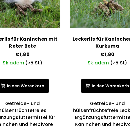
erlis für Kaninchen mit
Leckerlis für Kaninche
Roter Bete
Kurkuma
€1,80
€1,80
Skladem
(>5 St)
Skladem
(>5 St)
Die
Die
durchschnittliche
durchsch
In den Warenkorb
In den Warenkorb
Produktbewertung
Produktb
ist
ist
5,0
5,0
Getreide- und
Getreide- und
von
von
hülsenfrüchtefreies
hülsenfrüchtefreie Lecke
5
5
änzungsfuttermittel für
Ergänzungsfuttermittel
Sternen.
Sternen.
ninchen und herbivore
Kaninchen und herbivor