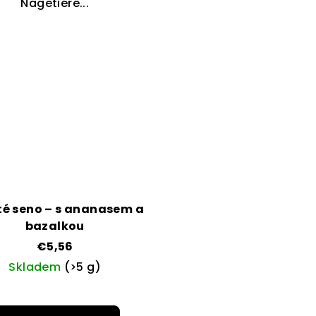
Nagetiere...
té seno – s ananasem a
bazalkou
€5,56
Skladem
(>5 g)