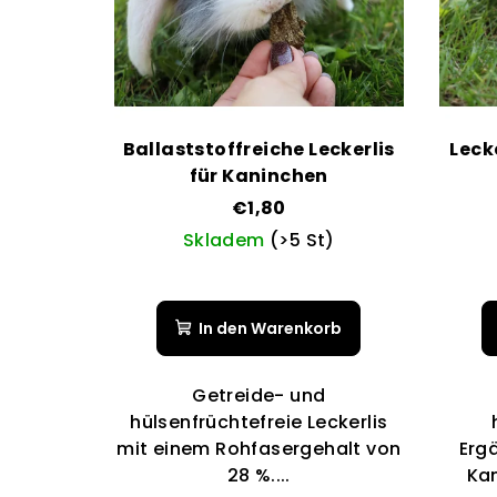
Ballaststoffreiche Leckerlis
Leck
für Kaninchen
€1,80
Skladem
(>5 St)
Die
durchschnittliche
In den Warenkorb
Produktbewertung
ist
5,0
Getreide- und
von
hülsenfrüchtefreie Leckerlis
5
mit einem Rohfasergehalt von
Erg
Sternen.
28 %....
Ka