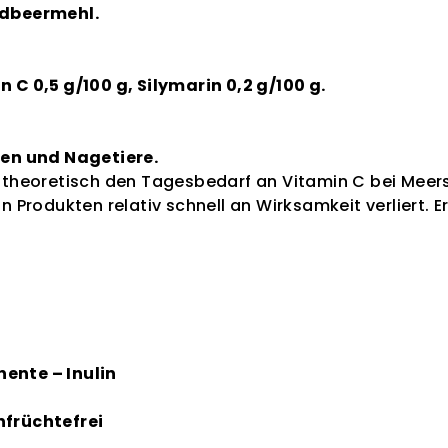
rdbeermehl.
 C 0,5 g/100 g, Silymarin 0,2 g/100 g.
hen und Nagetiere.
n theoretisch den Tagesbedarf an Vitamin C bei Meers
in Produkten relativ schnell an Wirksamkeit verliert. 
ente – Inulin
nfrüchtefrei