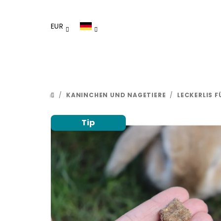
Zum
Inhalt
EUR
springen
/
KANINCHEN UND NAGETIERE
/
LECKERLIS 
STARTSEITE
Tip