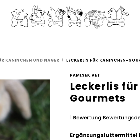
FÜR KANINCHEN UND NAGER
/
LECKERLIS FÜR KANINCHEN-GOU
PAMLSEK.VET
Leckerlis fü
Gourmets
Die
1 Bewertung
Bewertungsde
durchschnittliche
Produktbewertung
Ergänzungsfuttermittel f
ist