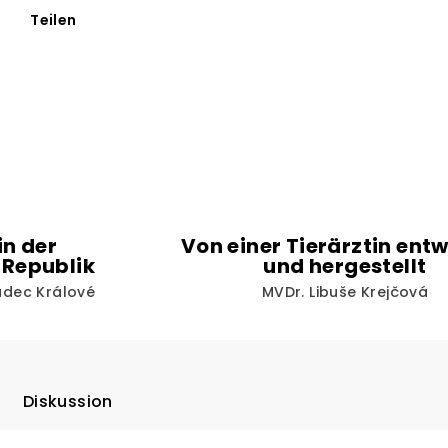
Teilen
in der
Von einer Tierärztin entw
 Republik
und hergestellt
radec Králové
MVDr. Libuše Krejčová
Diskussion