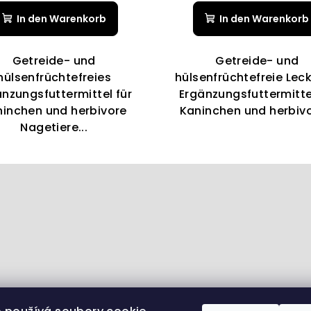
durchschnittliche
durchsch
In den Warenkorb
In den Warenkorb
Produktbewertung
Produktb
ist
ist
5,0
5,0
Getreide- und
Getreide- und
von
von
hülsenfrüchtefreies
hülsenfrüchtefreie Lecke
5
5
änzungsfuttermittel für
Ergänzungsfuttermittel
Sternen.
Sternen.
ninchen und herbivore
Kaninchen und herbivor
Nagetiere...