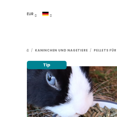
Zum
Inhalt
EUR
springen
/
KANINCHEN UND NAGETIERE
/
PELLETS FÜ
STARTSEITE
Tip