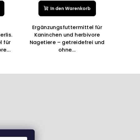
nittliche
durchschnittliche
In den Warenkorb
ewertung
Produktbewertung
ist
5,0
Ergänzungsfuttermittel für
von
rlis.
Kaninchen und herbivore
5
 für
Nagetiere – getreidefrei und
Sternen.
e...
ohne...