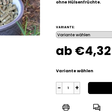
ohne Hülsenfrüchte.
4,3
von
5
Sternen.
VARIANTE:
ab
€4,32
Verkaufspreis:
Variante wählen
−
+