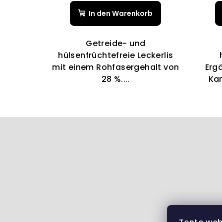
durchschnittliche
In den Warenkorb
Produktbewertung
ist
5,0
Getreide- und
von
hülsenfrüchtefreie Leckerlis
5
mit einem Rohfasergehalt von
Erg
Sternen.
28 %....
Ka
F
u
ß
z
e
i