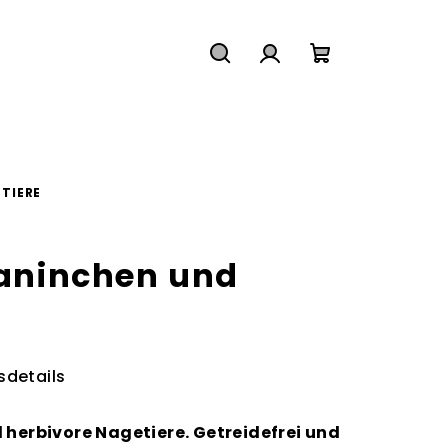
Suchen
Login
Warenkorb
TIERE
Kaninchen und
sdetails
 herbivore Nagetiere. Getreidefrei und