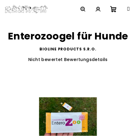
Zum
Inhalt
springen
Waren
Suchen
Login
Enterozoogel für Hunde
BIOLINE PRODUCTS S.R.O.
Die
Nicht bewertet
Bewertungsdetails
durchschnittliche
Produktbewertung
ist
0,0
von
5
Sternen.