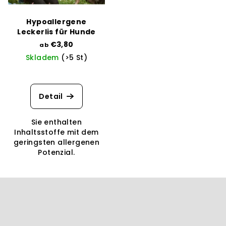
Hypoallergene
Leckerlis für Hunde
€3,80
ab
Skladem
(>5 St)
Detail
Sie enthalten
Inhaltsstoffe mit dem
geringsten allergenen
Potenzial.
F
u
ß