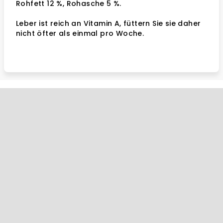
Rohfett 12 %, Rohasche 5 %.
Leber ist reich an Vitamin A, füttern Sie sie daher
nicht öfter als einmal pro Woche.
F
u
ß
z
e
i
l
e