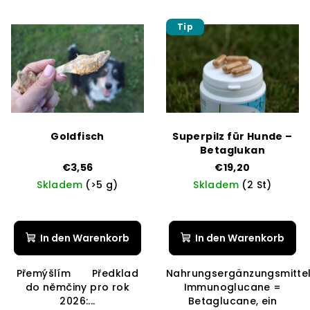
Tip
Goldfisch
Superpilz für Hunde –
Betaglukan
€3,56
€19,20
Skladem
(>5 g)
Skladem
(2 St)
In den Warenkorb
In den Warenkorb
Přemýšlím Předklad
Nahrungsergänzungsmittel
do němčiny pro rok
Immunoglucane =
2026:...
Betaglucane, ein