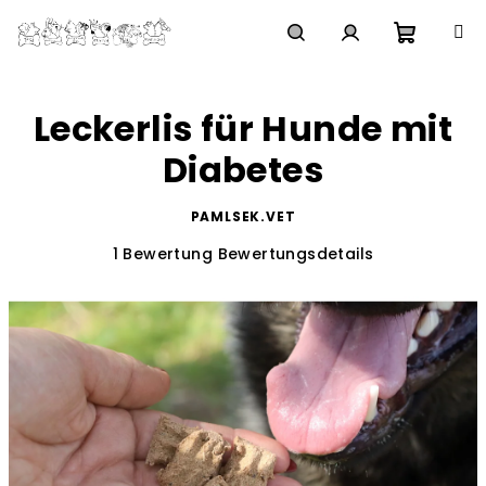
Zum
Inhalt
springen
Waren
Suchen
Login
Leckerlis für Hunde mit
Diabetes
PAMLSEK.VET
Die
1 Bewertung
Bewertungsdetails
durchschnittliche
Produktbewertung
ist
5,0
von
5
Sternen.