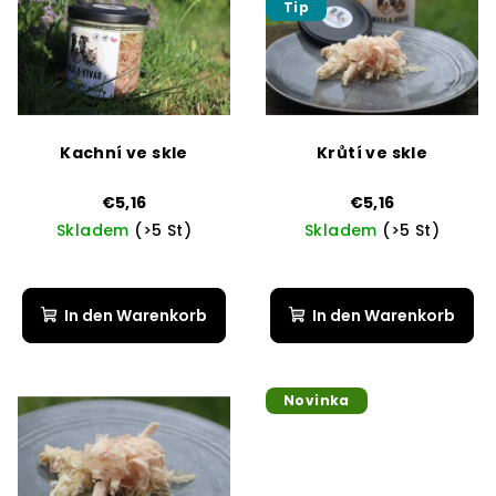
s
Tip
s
o
t
r
e
t
d
i
e
e
Kachní ve skle
Krůtí ve skle
r
r
P
€5,16
€5,16
u
Skladem
(>5 St)
Skladem
(>5 St)
r
n
o
g
d
In den Warenkorb
In den Warenkorb
u
k
t
Novinka
e