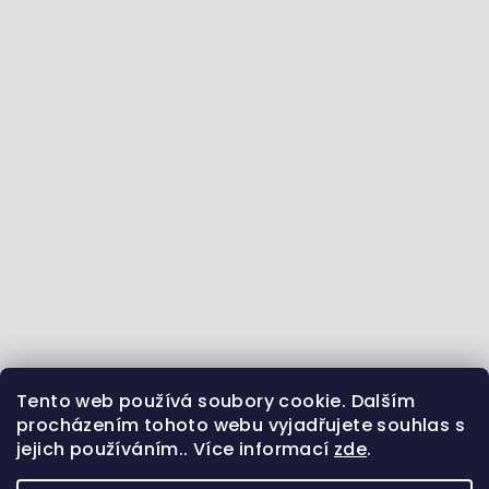
Tento web používá soubory cookie. Dalším
Jdeme se vzdělávat :) - články ze světa zvířat
procházením tohoto webu vyjadřujete souhlas s
jejich používáním.. Více informací
zde
.
Sledujte nás na Instagramu
Jsme i na Facebooku