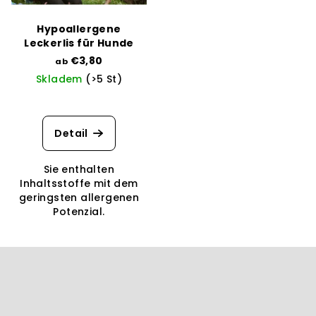
Hypoallergene
Leckerlis für Hunde
€3,80
ab
Skladem
(>5 St)
Detail
Sie enthalten
Inhaltsstoffe mit dem
geringsten allergenen
Potenzial.
F
u
ß
z