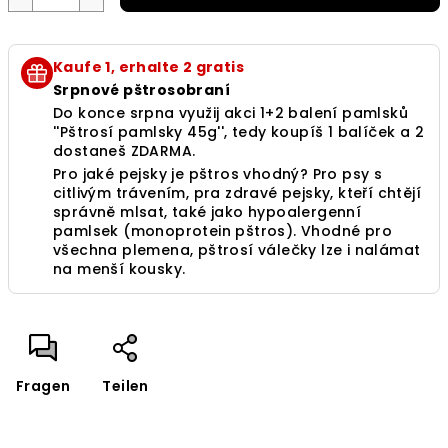
Kaufe 1, erhalte 2 gratis
Srpnové pštrosobraní
Do konce srpna využij akci 1+2 balení pamlsků
''Pštrosí pamlsky 45g'', tedy koupíš 1 balíček a 2
dostaneš ZDARMA.
Pro jaké pejsky je pštros vhodný? Pro psy s
citlivým trávením, pra zdravé pejsky, kteří chtějí
správně mlsat, také jako hypoalergenní
pamlsek (monoprotein pštros). Vhodné pro
všechna plemena, pštrosí válečky lze i nalámat
na menší kousky.
Fragen
Teilen