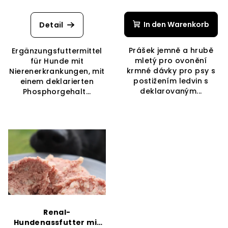
Die
durchschnittliche
Produktbewertung
In den Warenkorb
Detail
ist
4,0
Prášek jemně a hrubě
Ergänzungsfuttermittel
von
mletý pro ovonění
für Hunde mit
5
krmné dávky pro psy s
Nierenerkrankungen, mit
Sternen.
postižením ledvin s
einem deklarierten
deklarovaným...
Phosphorgehalt...
Renal-
Hundenassfutter mit