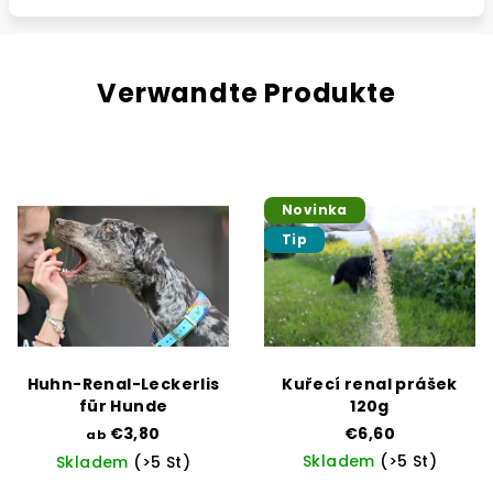
Verwandte Produkte
Novinka
Tip
Huhn-Renal-Leckerlis
Kuřecí renal prášek
für Hunde
120g
€3,80
€6,60
ab
Skladem
(>5 St)
Skladem
(>5 St)