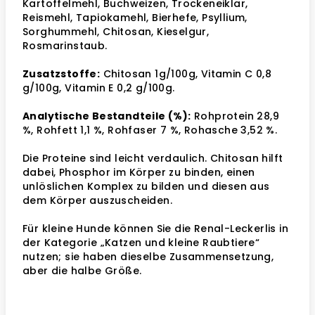
Kartoffelmehl, Buchweizen, Trockeneiklar,
Reismehl, Tapiokamehl, Bierhefe, Psyllium,
Sorghummehl, Chitosan, Kieselgur,
Rosmarinstaub.
Zusatzstoffe:
Chitosan 1g/100g, Vitamin C 0,8
g/100g, Vitamin E 0,2 g/100g.
Analytische Bestandteile (%):
Rohprotein 28,9
%, Rohfett 1,1 %, Rohfaser 7 %, Rohasche 3,52 %.
Die Proteine sind leicht verdaulich. Chitosan hilft
dabei, Phosphor im Körper zu binden, einen
unlöslichen Komplex zu bilden und diesen aus
dem Körper auszuscheiden.
Für kleine Hunde können Sie die Renal-Leckerlis in
der Kategorie „Katzen und kleine Raubtiere“
nutzen; sie haben dieselbe Zusammensetzung,
aber die halbe Größe.