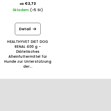
Huhn und Schwein
€2,72
ab
Skladem
(>5 St)
Detail
HEALTHYVET DIET DOG
RENAL 400 g –
Diätetisches
Alleinfuttermittel für
Hunde zur Unterstützung
der...
F
u
ß
z
e