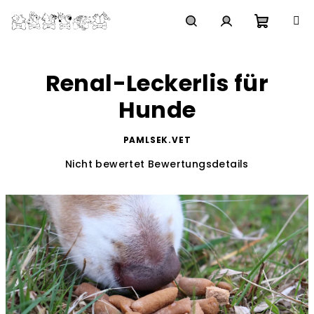
Zum
Inhalt
springen
Waren
Suchen
Login
Renal-Leckerlis für
Hunde
PAMLSEK.VET
Die
Nicht bewertet
Bewertungsdetails
durchschnittliche
Produktbewertung
ist
0,0
von
5
Sternen.