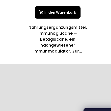
In den Warenkorb
Nahrungsergänzungsmittel.
Immunoglucane =
Betaglucane, ein
nachgewiesener
Immunmodulator. Zur...
F
u
ß
z
e