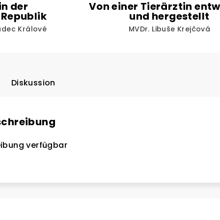
in der
Von einer Tierärztin entw
 Republik
und hergestellt
radec Králové
MVDr. Libuše Krejčová
Diskussion
schreibung
ibung verfügbar