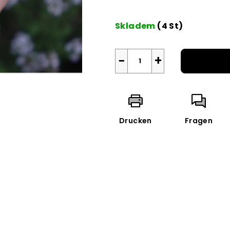
von
Verkaufspreis:
5
Skladem
(4 St)
Sternen.
−
+
Drucken
Fragen