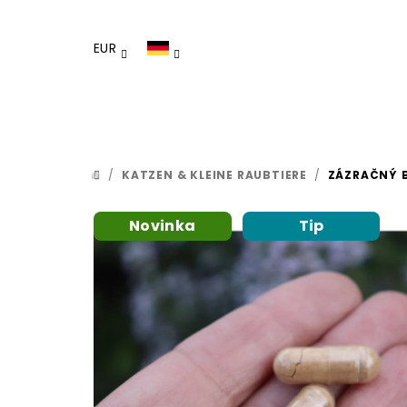
Zum
Inhalt
EUR
springen
/
KATZEN & KLEINE RAUBTIERE
/
ZÁZRAČNÝ B
STARTSEITE
Novinka
Tip