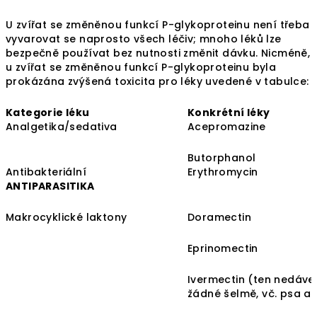
U zvířat se změněnou funkcí P-glykoproteinu není třeba
vyvarovat se naprosto všech léčiv; mnoho léků lze
bezpečně používat bez nutnosti změnit dávku. Nicméně,
u zvířat se změněnou funkcí P-glykoproteinu byla
prokázána zvýšená toxicita pro léky uvedené v tabulce:
Kategorie léku
Konkrétní léky
Analgetika/sedativa
Acepromazine
Butorphanol
Antibakteriální
Erythromycin
ANTIPARASITIKA
Makrocyklické laktony
Doramectin
Eprinomectin
Ivermectin (ten nedáve
žádné šelmě, vč. psa a