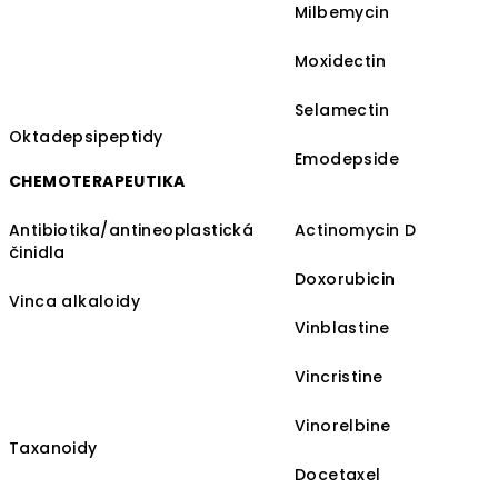
Milbemycin
Moxidectin
Selamectin
Oktadepsipeptidy
Emodepside
CHEMOTERAPEUTIKA
Antibiotika/antineoplastická
Actinomycin D
činidla
Doxorubicin
Vinca alkaloidy
Vinblastine
Vincristine
Vinorelbine
Taxanoidy
Docetaxel