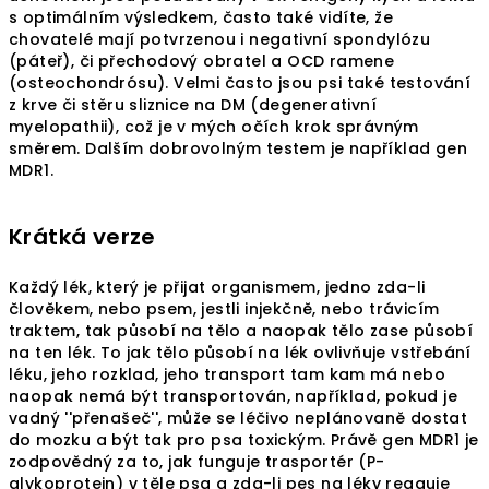
s optimálním výsledkem, často také vidíte, že
chovatelé mají potvrzenou i negativní spondylózu
(páteř), či přechodový obratel a OCD ramene
(osteochondrósu). Velmi často jsou psi také testování
z krve či stěru sliznice na DM (degenerativní
myelopathii), což je v mých očích krok správným
směrem. Dalším dobrovolným testem je například gen
MDR1.
Krátká verze
Každý lék, který je přijat organismem, jedno zda-li
člověkem, nebo psem, jestli injekčně, nebo trávicím
traktem, tak působí na tělo a naopak tělo zase působí
na ten lék. To jak tělo působí na lék ovlivňuje vstřebání
léku, jeho rozklad, jeho transport tam kam má nebo
naopak nemá být transportován, například, pokud je
vadný ''přenašeč'', může se léčivo neplánovaně dostat
do mozku a být tak pro psa toxickým. Právě gen MDR1 je
zodpovědný za to, jak funguje trasportér (P-
glykoprotein) v těle psa a zda-li pes na léky reaguje