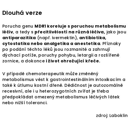
Dlouhá verze
Porucha genu
MDR1 koreluje s poruchou metabolismu
léčiv
, a tedy s
přecitlivělostí na různá léčiva,
jako jsou
antiparazitika
(např. ivermektin),
antibiotika,
cytostatika nebo analgetika a anestetika
. Příznaky
po podání těchto léků jsou rozmanité a zahrnují
dýchací potíže, poruchy pohybu, letargii a rozšířené
zornice, a dokonce
i život ohrožující křeče.
V případě chemoterapeutik může změněný
metabolismus vést k gastrointestinálním intoxikacím a
také k útlumu kostní dřeně. Dědičnost je autozomálně
recesivní, ale i u heterozygotních zvířat je třeba
předpokládat omezený metabolismus léčivých látek
nebo nižší toleranci.
zdroj: Laboklin