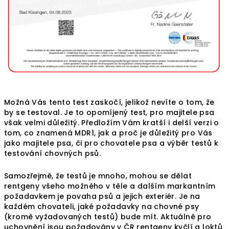
Možná Vás tento test zaskočí, jelikož nevíte o tom, že
by se testoval. Je to opomíjený test, pro majitele psa
však velmi důležitý. Předložím Vám kratší i delší verzi o
tom, co znamená MDR1, jak a proč je důležitý pro Vás
jako majitele psa, či pro chovatele psa a výběr testů k
testování chovných psů.
Samozřejmě, že testů je mnoho, mohou se dělat
rentgeny všeho možného v těle a dalším markantním
požadavkem je povaha psů a jejich exteriér. Je na
každém chovateli, jaké požadavky na chovné psy
(kromě vyžadovaných testů) bude mít. Aktuálně pro
uchovnění jsou požadovány v ČR rentgeny kyčlí a loktů