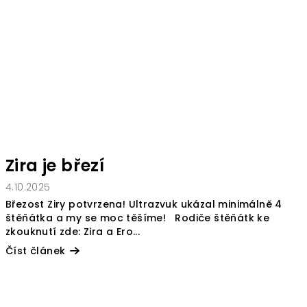
Zira je březí
4.10.2025
Březost Ziry potvrzena! Ultrazvuk ukázal minimálně 4
štěňátka a my se moc těšíme! Rodiče štěňátk ke
zkouknutí zde: Zira a Ero...
Číst článek