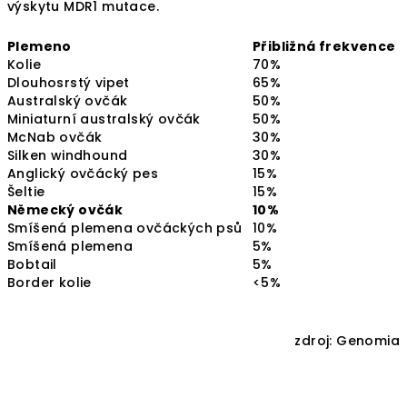
výskytu MDR1 mutace.
Plemeno
Přibližná frekvence
Kolie
70%
Dlouhosrstý vipet
65%
Australský ovčák
50%
Miniaturní australský ovčák
50%
McNab ovčák
30%
Silken windhound
30%
Anglický ovčácký pes
15%
Šeltie
15%
Německý ovčák
10%
Smíšená plemena ovčáckých psů
10%
Smíšená plemena
5%
Bobtail
5%
Border kolie
<5%
zdroj: Genomia