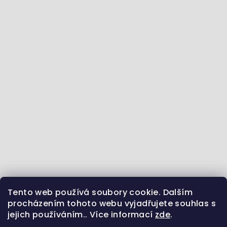
Tento web používá soubory cookie. Dalším
Jdeme se vzdělávat :) - články ze světa zvířat
procházením tohoto webu vyjadřujete souhlas s
jejich používáním.. Více informací
zde
.
Sledujte nás na Instagramu
Jsme i na Facebooku