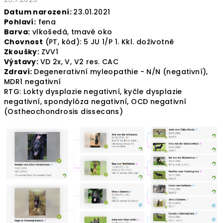
Datum narození:
23.01.2021
Pohlaví:
fena
Barva:
vlkošedá, tmavé oko
Chovnost
(PT, kód): 5 JU 1/P 1. Kkl. doživotně
Zkoušky:
ZVV1
Výstavy:
VD 2x, V, V2 res. CAC
Zdraví:
Degenerativní myleopathie - N/N (negativní),
MDR1 negativní
RTG: Lokty dysplazie negativní, kyčle dysplazie
negativní, spondylóza negativní, OCD negativní
(Ostheochondrosis dissecans)