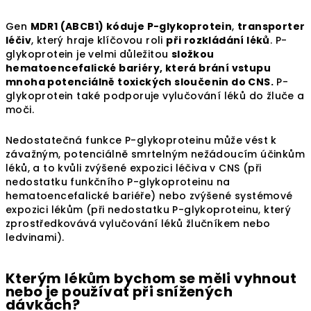
Gen
MDR1 (ABCB1) kóduje P-glykoprotein
,
transporter
léčiv
, který hraje klíčovou roli
při rozkládání léků
. P-
glykoprotein je velmi důležitou
složkou
hematoencefalické bariéry, která brání vstupu
mnoha potenciálně toxických sloučenin do CNS.
P-
glykoprotein také podporuje vylučování léků do žluče a
moči.
Nedostatečná funkce P-glykoproteinu může vést k
závažným, potenciálně smrtelným nežádoucím účinkům
léků, a to kvůli zvýšené expozici léčiva v CNS (při
nedostatku funkčního P-glykoproteinu na
hematoencefalické bariéře) nebo zvýšené systémové
expozici lékům (při nedostatku P-glykoproteinu, který
zprostředkovává vylučování léků žlučníkem nebo
ledvinami).
Kterým lékům bychom se měli vyhnout
nebo je používat při snížených
dávkách?