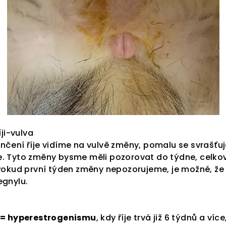
íji-vulva
nčení říje vidíme na vulvě změny, pomalu se svrašťuje
e. Tyto změny bysme měli pozorovat do týdne, celko
 Pokud první týden změny nepozorujeme, je možné, že ř
egnylu.
í = hyperestrogenismu
, kdy říje trvá již 6 týdnů a víc