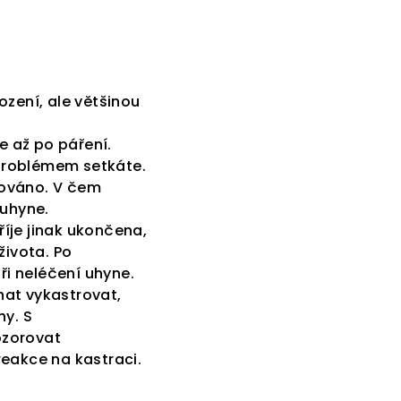
rození, ale většinou
e až po páření.
problémem setkáte.
izováno. V čem
 uhyne.
říje jinak ukončena,
života. Po
ři neléčení uhyne.
hat vykastrovat,
hy. S
ozorovat
eakce na kastraci.