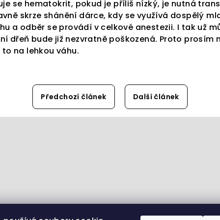
uje se hematokrit, pokud je příliš nízký, je nutná tran
avně skrze shánění dárce, kdy se využívá dospělý m
 a odběr se provádí v celkové anestezii. I tak už mů
ní dřeň bude již nezvratně poškozená. Proto prosím 
e to na lehkou váhu.
Předchozí článek
Další článek