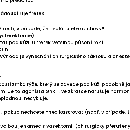
smu předchází.
ádoucí říje fretek
nosti, v případě, že neplánujete odchovy?
hysterektomie)
tát pod kůži, u fretek většinou působí rok)
orin
( výhoda je vynechání chirurgického zákroku a aneste
?
ikosti zrnka rýže, který se zavede pod kůži podobně j
num. Je to agonista GnRH, ve zkratce narušuje hormoná
eplodnou, necykluje.
, pokud nechcete hned kastrovat (např. v případě, 
í volbou je samec s vasektomií (chirurgicky přeruše