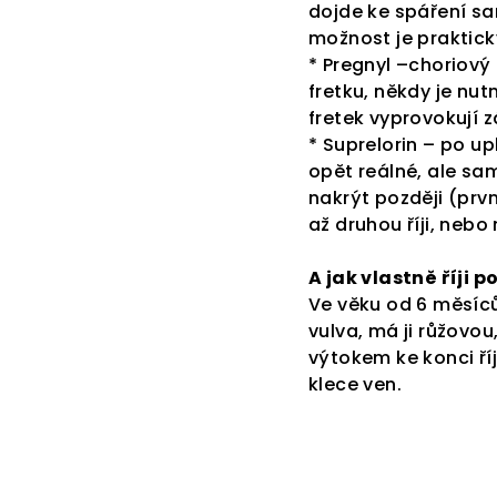
dojde ke spáření sam
možnost je praktick
* Pregnyl –choriový 
fretku, někdy je nut
fretek vyprovokují zá
* Suprelorin – po u
opět reálné, ale s
nakrýt později (prvn
až druhou říji, nebo
A jak vlastně říji 
Ve věku od 6 měsíců,
vulva, má ji růžovo
výtokem ke konci ří
klece ven.