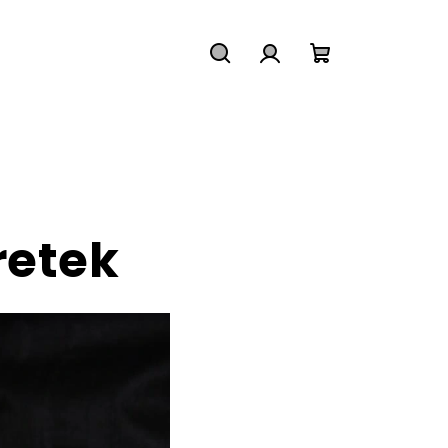
Hledat
Přihlášení
Nákupní
košík
retek