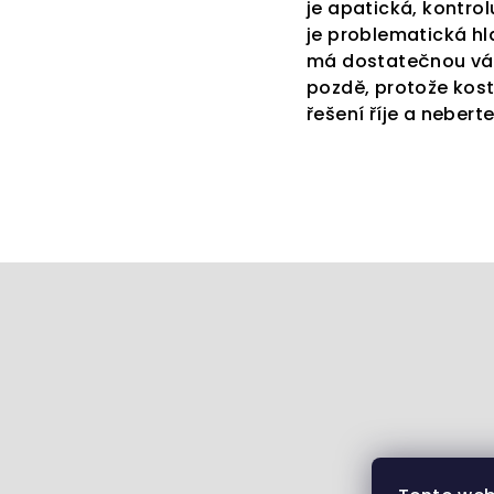
je apatická, kontrol
je problematická hl
má dostatečnou váhu
pozdě, protože kost
řešení říje a nebert
Z
á
p
a
t
í