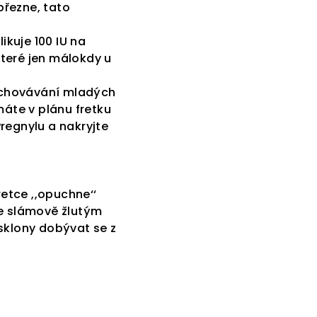
březne, tato
ikuje 100 IU na
které jen málokdy u
odchovávání mladých
áte v plánu fretku
Pregnylu a nakryjte
retce ,,opuchne‘‘
se slámově žlutým
sklony dobývat se z