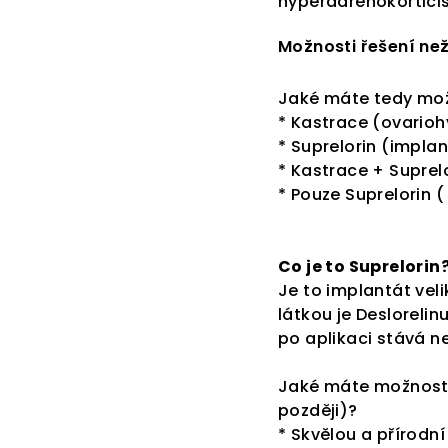
hyperadrenokortici
Možnosti řešení než
Jaké máte tedy mož
* Kastrace (ovario
* Suprelorin (implan
* Kastrace + Suprel
* Pouze Suprelorin 
Co je to Suprelorin
Je to implantát vel
látkou je Desloreli
po aplikaci stává n
Jaké máte možnosti
později)?
* Skvělou a přírodn