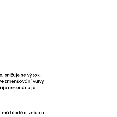
, snižuje se výtok,
vé zmenšování vulvy
íje nekončí a je
e, má bledé sliznice a