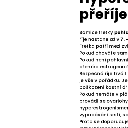
přeříje
Samice fretky
pohla
říje nastane až v
7. 
Fretka patří mezi z
Pokud chováte sami
Pokud není pohlavní
přemíra estrogenu š
Bezpečná říje trvá 1
je vše v pořádku. Je
poškození kostní dř
Pokud nemáte v plá
provádí se ovariohy
hyperestrogenismem
vypadávání srsti, s
Proto se doporučuje 