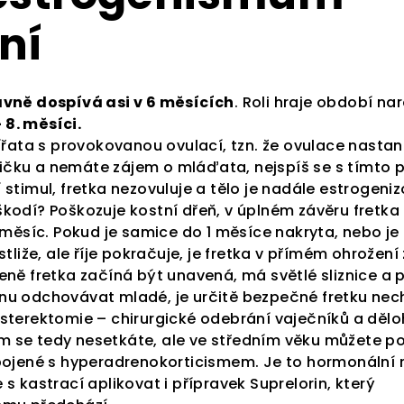
ní
vně dospívá asi v 6 měsících
. Roli hraje období na
– 8. měsíci.
vířata s provokovanou ovulací, tzn. že ovulace nastan
čku a nemáte zájem o mláďata, nejspíš se s tímto 
 stimul, fretka nezovuluje a tělo je nadále estrogen
kodí? Poškozuje kostní dřeň, v úplném závěru fretka
 měsíc. Pokud je samice do 1 měsíce nakryta, nebo je 
stliže, ale říje pokračuje, je fretka v přímém ohrožení 
eně fretka začíná být unavená, má světlé sliznice a p
nu odchovávat mladé, je určitě bezpečné fretku nec
sterektomie – chirurgické odebrání vaječníků a dělo
 se tedy nesetkáte, ale ve středním věku můžete p
pojené s hyperadrenokorticismem. Je to hormonální r
s kastrací aplikovat i přípravek Suprelorin, který