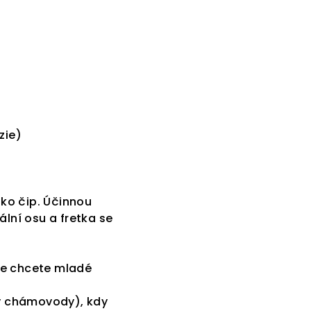
zie)
ako čip. Účinnou
lní osu a fretka se
že chcete mladé
ny chámovody), kdy