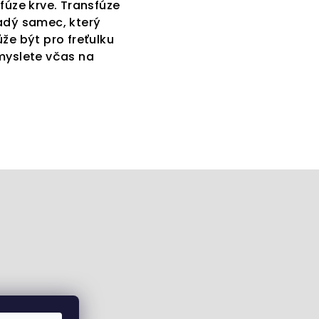
sfúze krve. Transfúze
ladý samec, který
že být pro freťulku
myslete včas na