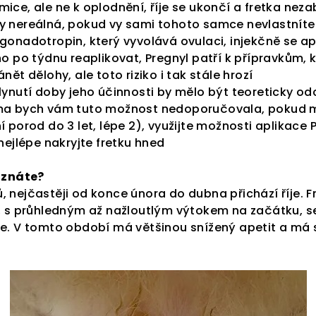
ice, ale ne k oplodnění, říje se ukončí a fretka neza
y nereálná, pokud vy sami tohoto samce nevlastníte
gonadotropin, který vyvolává ovulaci, injekčně se apl
no po týdnu reaplikovat, Pregnyl patří k přípravkům, 
nět dělohy, ale toto riziko i tak stále hrozí
plynutí doby jeho účinnosti by mělo být teoreticky 
ama bych vám tuto možnost nedoporučovala, pokud m
í porod do 3 let, lépe 2), využijte možnosti aplikace 
 nejlépe nakryjte fretku hned
poznáte?
 nejčastěji od konce února do dubna přichází říje. F
u, s průhledným až nažloutlým výtokem na začátku, 
je. V tomto období má většinou snížený apetit a má 