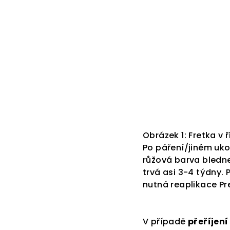
Obrázek 1: Fretka v ř
Po páření/jiném uko
růžová barva bledn
trvá asi 3-4 týdny.
nutná reaplikace Pr
V případě
přeříjen