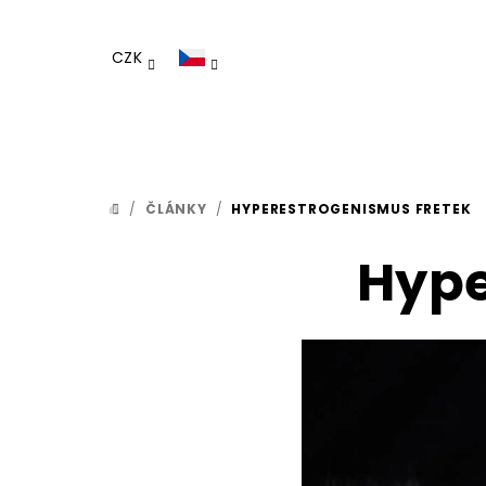
Přejít
na
CZK
obsah
/
ČLÁNKY
/
HYPERESTROGENISMUS FRETEK
DOMŮ
Hype