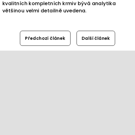
kvalitních kompletních krmiv bývá analytika
většinou velmi detailně uvedena.
Předchozí článek
Další článek
Z
á
p
a
t
í