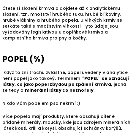
Čtete si složení krmiva a dojdete až k analytickému
složení, tzn. množství hrubého tuku, hrubé bílkoviny,
hrubé vlákniny a hrubého popela. U vlhkých krmiv se
setkáte také s množstvím vlhkosti. Tyto údaje jsou
vyžadovány legislativou u doplňkové krmiva a
kompletního krmiva pro psy a kočky.
POPEL (%)
Ikdyž to zní trochu zvláštně, popel uvedený v analytice
není popel jako takový. Termínem
''POPEL'' se označují
látky, co jako popel zbydou po zpálení krmiva,
jedná
se tedy o
minerální látky co nezhořely
.
Nikdo Vám popelem psa nekrmí :)
Více popela mají produkty, které obsahují cíleně
přidané minerály, moučky, kde jsou zdrojem minerálních
látek kosti, krill a korýši, obsahující schránky korýšů,