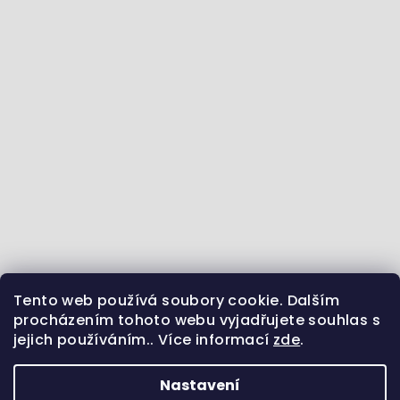
Tento web používá soubory cookie. Dalším
Jdeme se vzdělávat :) - články ze světa zvířat
procházením tohoto webu vyjadřujete souhlas s
jejich používáním.. Více informací
zde
.
Sledujte nás na Instagramu
Jsme i na Facebooku
Uvidíme se na Pinterestu?
Nastavení