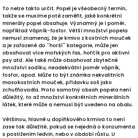
To nelze takto určit. Popel je všeobecný termín,
takže se musíme poté zaměřit, jaké konkrétní
minerály popel obsahuje. Významný je i poměr,
například Vápník-fosfor. Větší množství popela
nemusí znamenaj, že je kmivo z kostních mouček
a je zařazené do ''horší'' kategorie, může jen
obsahovat více mořských řas, hořčík pro aktivní
psy atd. Ale také může obsahovat zbytečné
množství sodíku, neadekvátní poměr vápník,
fosfor, apod. Může to být známka nekvalitních
masokostních mouček, přídavku soli jako
zchuťňovadla. Proto samotný obsah popela není
důležitý, to až množství konkrétních minerálních
látek, které může a nemusí být uvedeno na obalu.
Většinou, hlavně u doplňkového krmiva to není
zase tak důležité, pokud se nejedná o konzumenta
s postižením ledvin, nebo v období růstu. U